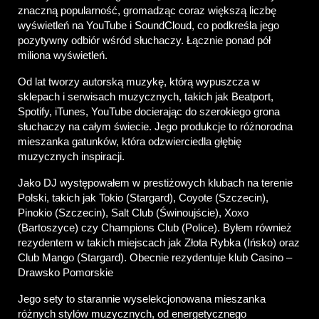
znaczną popularność, gromadząc coraz większą liczbę 
wyświetleń na YouTube i SoundCloud, co podkreśla jego 
pozytywny odbiór wśród słuchaczy. Łącznie ponad pół 
miliona wyświetleń.
Od lat tworzy autorską muzykę, którą wypuszcza w 
sklepach i serwisach muzycznych, takich jak Beatport, 
Spotify, iTunes, YouTube docierając do szerokiego grona 
słuchaczy na całym świecie. Jego produkcje to różnorodna 
mieszanka gatunków, która odzwierciedla głębię 
muzycznych inspiracji.
Jako DJ występowałem w prestiżowych klubach na terenie 
Polski, takich jak Tokio (Stargard), Coyote (Szczecin), 
Pinokio (Szczecin), Salt Club (Świnoujście), Xoxo 
(Bartoszyce) czy Champions Club (Police). Byłem również 
rezydentem w takich miejscach jak Złota Rybka (Ińsko) oraz 
Club Mango (Stargard). Obecnie rezydentuje klub Casino – 
Drawsko Pomorskie
Jego sety to starannie wyselekcjonowana mieszanka 
różnych stylów muzycznych, od energetycznego 