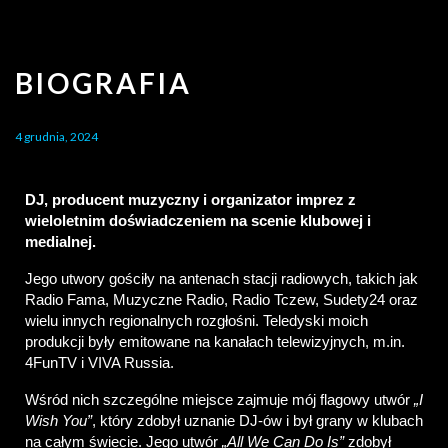
BIOGRAFIA
4 grudnia, 2024
DJ, producent muzyczny i organizator imprez z 
wieloletnim doświadczeniem na scenie klubowej i 
medialnej.
Jego utwory gościły na antenach stacji radiowych, takich jak 
Radio Fama, Muzyczne Radio, Radio Tczew, Sudety24 oraz 
wielu innych regionalnych rozgłośni. Teledyski moich 
produkcji były emitowane na kanałach telewizyjnych, m.in. 
4FunTV i VIVA Russia. 
Wśród nich szczególne miejsce zajmuje mój flagowy utwór 
„I 
Wish You”
, który zdobył uznanie DJ-ów i był grany w klubach 
na całym świecie. Jego utwór 
„All We Can Do Is”
 zdobył 