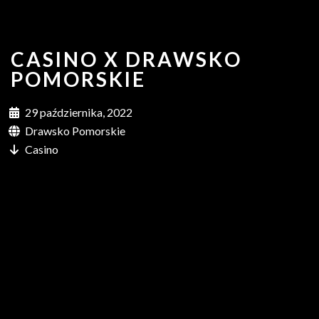
CASINO X DRAWSKO
POMORSKIE
29 października, 2022
Drawsko Pomorskie
Casino