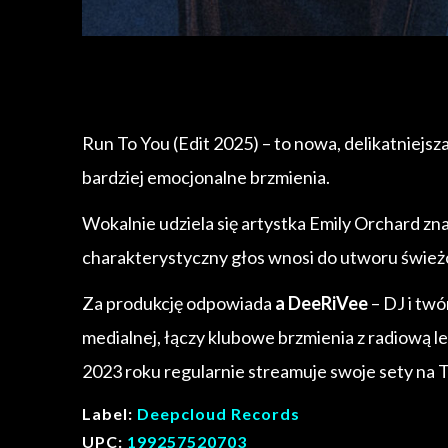
Run To You (Edit 2025) – to nowa, delikatniejs
bardziej emocjonalne brzmienia.
Wokalnie udziela się artystka Emily Orchard zn
charakterystyczny głos wnosi do utworu świeżoś
Za produkcję odpowiada
a DeeRiVee
– DJ i tw
medialnej, łączy klubowe brzmienia z radiową l
2023 roku regularnie streamuje swoje sety na
Label:
Deepcloud Records
UPC:
199257520703