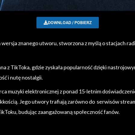
DOWNLOAD / POBIERZ
za wersja znanego utworu, stworzona z myślą o stacjach ra
ana z TikToka, gdzie zyskała popularność dzięki nastrojow
ć i nutę nostalgii.
órca muzyki elektronicznej z ponad 15-letnim doświadczen
ekkością. Jego utwory trafiają zarówno do serwisów strea
 TikToku, budując zaangażowaną społeczność fanów.