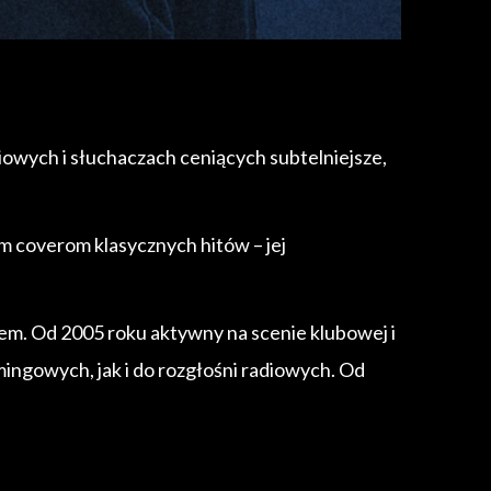
diowych i słuchaczach ceniących subtelniejsze,
ym coverom klasycznych hitów – jej
iem. Od 2005 roku aktywny na scenie klubowej i
mingowych, jak i do rozgłośni radiowych. Od