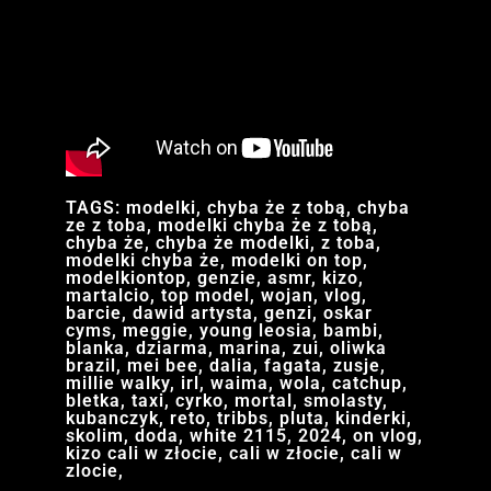
TAGS: modelki, chyba że z tobą, chyba
ze z toba, modelki chyba że z tobą,
chyba że, chyba że modelki, z toba,
modelki chyba że, modelki on top,
modelkiontop, genzie, asmr, kizo,
martalcio, top model, wojan, vlog,
barcie, dawid artysta, genzi, oskar
cyms, meggie, young leosia, bambi,
blanka, dziarma, marina, zui, oliwka
brazil, mei bee, dalia, fagata, zusje,
millie walky, irl, waima, wola, catchup,
bletka, taxi, cyrko, mortal, smolasty,
kubanczyk, reto, tribbs, pluta, kinderki,
skolim, doda, white 2115, 2024, on vlog,
kizo cali w złocie, cali w złocie, cali w
zlocie,