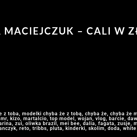
A MACIEJCZUK – CALI W Z
 z toba, modelki chyba że z tobą, chyba że, chyba że m
mr, kizo, martalcio, top model, wojan, vlog, barcie, da
ina, zui, oliwka brazil, mei bee, dalia, fagata, zusje, m
anczyk, reto, tribbs, pluta, kinderki, skolim, doda, white