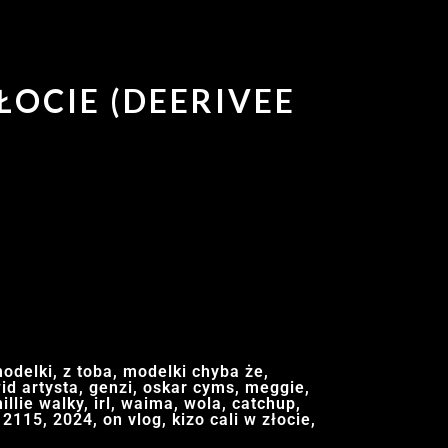
ŁOCIE (DEERIVEE
odelki, z toba, modelki chyba że,
wid artysta, genzi, oskar cyms, meggie,
illie walky, irl, waima, wola, catchup,
 2115, 2024, on vlog, kizo cali w złocie,