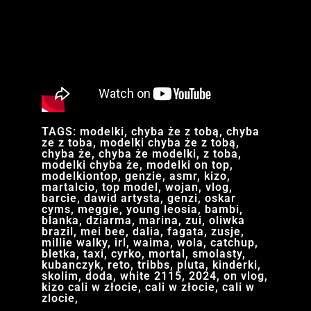
TAGS: modelki, chyba że z tobą, chyba
ze z toba, modelki chyba że z tobą,
chyba że, chyba że modelki, z toba,
modelki chyba że, modelki on top,
modelkiontop, genzie, asmr, kizo,
martalcio, top model, wojan, vlog,
barcie, dawid artysta, genzi, oskar
cyms, meggie, young leosia, bambi,
blanka, dziarma, marina, zui, oliwka
brazil, mei bee, dalia, fagata, zusje,
millie walky, irl, waima, wola, catchup,
bletka, taxi, cyrko, mortal, smolasty,
kubanczyk, reto, tribbs, pluta, kinderki,
skolim, doda, white 2115, 2024, on vlog,
kizo cali w złocie, cali w złocie, cali w
zlocie,