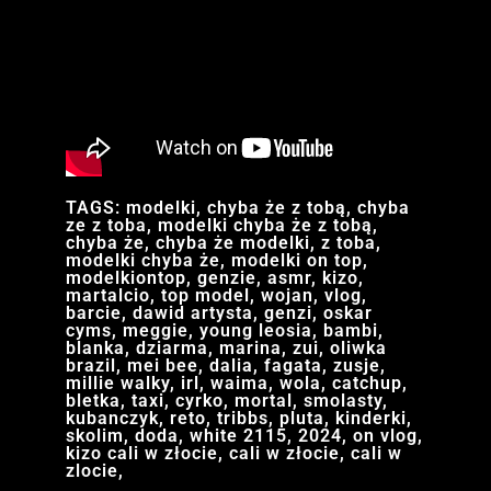
TAGS: modelki, chyba że z tobą, chyba
ze z toba, modelki chyba że z tobą,
chyba że, chyba że modelki, z toba,
modelki chyba że, modelki on top,
modelkiontop, genzie, asmr, kizo,
martalcio, top model, wojan, vlog,
barcie, dawid artysta, genzi, oskar
cyms, meggie, young leosia, bambi,
blanka, dziarma, marina, zui, oliwka
brazil, mei bee, dalia, fagata, zusje,
millie walky, irl, waima, wola, catchup,
bletka, taxi, cyrko, mortal, smolasty,
kubanczyk, reto, tribbs, pluta, kinderki,
skolim, doda, white 2115, 2024, on vlog,
kizo cali w złocie, cali w złocie, cali w
zlocie,