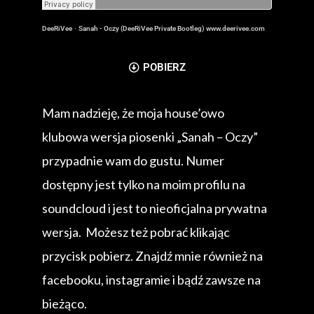
DeeRiVee
·
Sanah - Oczy (DeeRiVee Private Bootleg) www.deerivee.com
POBIERZ
Mam nadzieję, że moja house’owo
klubowa wersja piosenki „Sanah – Oczy”
przypadnie wam do gustu. Numer
dostępny jest tylko na moim profilu na
soundcloud i jest to nieoficjalna prywatna
wersja. Możesz też pobrać klikając
przycisk pobierz. Znajdź mnie również na
facebooku, instagramie i bądź zawsze na
bieżąco.