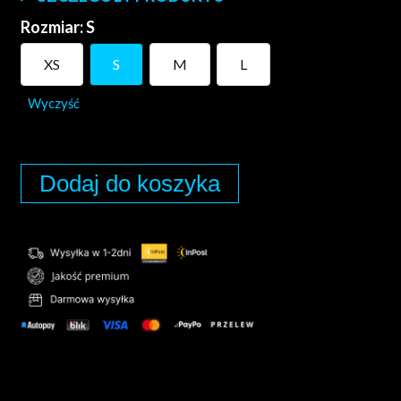
Rozmiar
:
S
XS
S
M
L
Wyczyść
Dodaj do koszyka