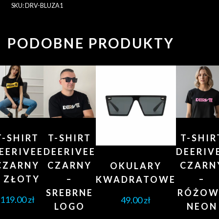
SKU:
DRV-BLUZA1
PODOBNE PRODUKTY
T-SHIRT
T-SHIRT
T-SHIR
EERIVEE
DEERIVEE
DEERIV
CZARNY
CZARNY
CZARN
OKULARY
– ZŁOTY
–
–
KWADRATOWE
SREBRNE
RÓŻOW
119.00
zł
49.00
zł
LOGO
NEON