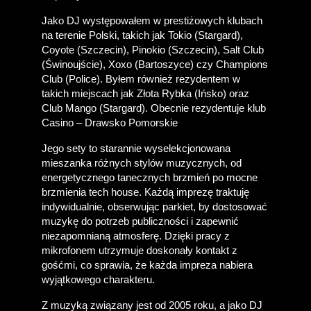
Jako DJ występowałem w prestiżowych klubach 
na terenie Polski, takich jak Tokio (Stargard), 
Coyote (Szczecin), Pinokio (Szczecin), Salt Club 
(Świnoujście), Xoxo (Bartoszyce) czy Champions 
Club (Police). Byłem również rezydentem w 
takich miejscach jak Złota Rybka (Ińsko) oraz 
Club Mango (Stargard). Obecnie rezydentuje klub 
Casino – Drawsko Pomorskie
Jego sety to starannie wyselekcjonowana 
mieszanka różnych stylów muzycznych, od 
energetycznego tanecznych brzmień po mocne 
brzmienia tech house. Każdą imprezę traktuję 
indywidualnie, obserwując parkiet, by dostosować 
muzykę do potrzeb publiczności i zapewnić 
niezapomnianą atmosferę. Dzięki pracy z 
mikrofonem utrzymuje doskonały kontakt z 
gośćmi, co sprawia, że każda impreza nabiera 
wyjątkowego charakteru.
Z muzyką związany jest od 2005 roku, a jako DJ 