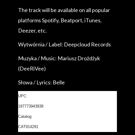
The track will be available on all popular
platforms Spotify, Beatport, iTunes,
Deezer, etc.
Wytwórnia / Label: Deepcloud Records
Muzyka / Music: Mariusz Drożdżyk
(DeeRiVee)
Słowa / Lyrics: Belle
UPC:
197773943938
Catalog:
CAT914291