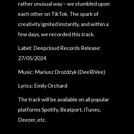
rather unusual way – we stumbled upon
each other on TikTok. The spark of
creativity ignited instantly, and within a
few days, we recorded this track.
Label: Deepcloud Records Release:
27/05/2024
Music: Mariusz Drożdżyk (DeeRiVee)
Lyrics: Emily Orchard
The track will be available on all popular
platforms Spotify, Beatport, iTunes,
Deezer, etc.