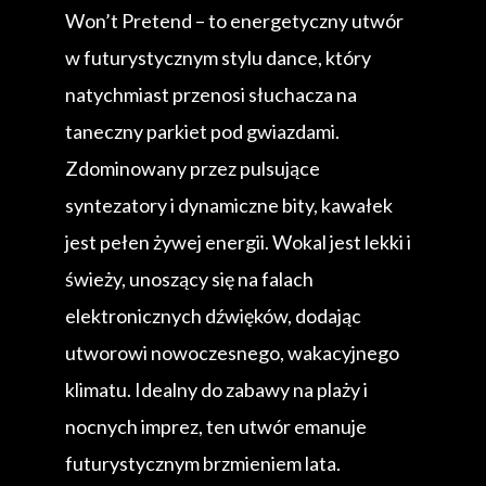
Won’t Pretend – to energetyczny utwór
w futurystycznym stylu dance, który
natychmiast przenosi słuchacza na
taneczny parkiet pod gwiazdami.
Zdominowany przez pulsujące
syntezatory i dynamiczne bity, kawałek
jest pełen żywej energii. Wokal jest lekki i
świeży, unoszący się na falach
elektronicznych dźwięków, dodając
utworowi nowoczesnego, wakacyjnego
klimatu. Idealny do zabawy na plaży i
nocnych imprez, ten utwór emanuje
futurystycznym brzmieniem lata.