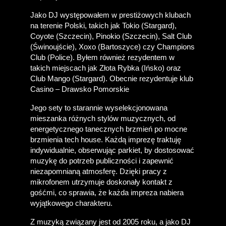
Jako DJ występowałem w prestiżowych klubach 
na terenie Polski, takich jak Tokio (Stargard), 
Coyote (Szczecin), Pinokio (Szczecin), Salt Club 
(Świnoujście), Xoxo (Bartoszyce) czy Champions 
Club (Police). Byłem również rezydentem w 
takich miejscach jak Złota Rybka (Ińsko) oraz 
Club Mango (Stargard). Obecnie rezydentuje klub 
Casino – Drawsko Pomorskie
Jego sety to starannie wyselekcjonowana 
mieszanka różnych stylów muzycznych, od 
energetycznego tanecznych brzmień po mocne 
brzmienia tech house. Każdą imprezę traktuję 
indywidualnie, obserwując parkiet, by dostosować 
muzykę do potrzeb publiczności i zapewnić 
niezapomnianą atmosferę. Dzięki pracy z 
mikrofonem utrzymuje doskonały kontakt z 
gośćmi, co sprawia, że każda impreza nabiera 
wyjątkowego charakteru.
Z muzyką związany jest od 2005 roku, a jako DJ 