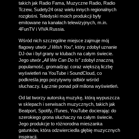
takich jak Radio Fama, Muzyczne Radio, Radio 
Tczew, Sudety24 oraz wielu innych regionalnych 
rozgłośni. Teledyski moich produkcji były 
emitowane na kanałach telewizyjnych, m.in. 
4FunTV i VIVA Russia. 
Wśród nich szczególne miejsce zajmuje mój 
flagowy utwór 
„I Wish You”
, który zdobył uznanie 
DJ-ów i był grany w klubach na całym świecie. 
Jego utwór 
„All We Can Do Is”
 zdobył znaczną 
popularność, gromadząc coraz większą liczbę 
wyświetleń na YouTube i SoundCloud, co 
podkreśla jego pozytywny odbiór wśród 
słuchaczy. Łącznie ponad pół miliona wyświetleń.
Od lat tworzy autorską muzykę, którą wypuszcza 
w sklepach i serwisach muzycznych, takich jak 
Beatport, Spotify, iTunes, YouTube docierając do 
szerokiego grona słuchaczy na całym świecie. 
Jego produkcje to różnorodna mieszanka 
gatunków, która odzwierciedla głębię muzycznych 
inspiracji.