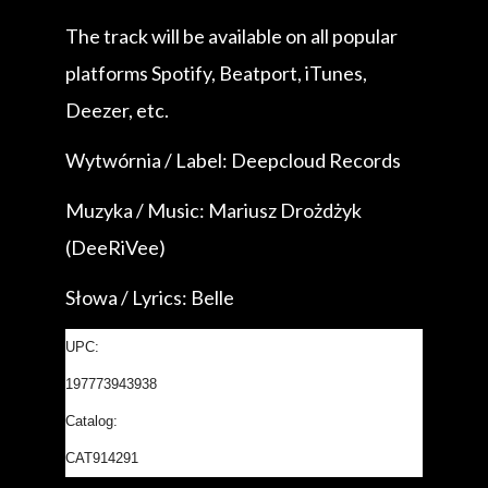
The track will be available on all popular
platforms Spotify, Beatport, iTunes,
Deezer, etc.
Wytwórnia / Label: Deepcloud Records
Muzyka / Music: Mariusz Drożdżyk
(DeeRiVee)
Słowa / Lyrics: Belle
UPC:
197773943938
Catalog:
CAT914291