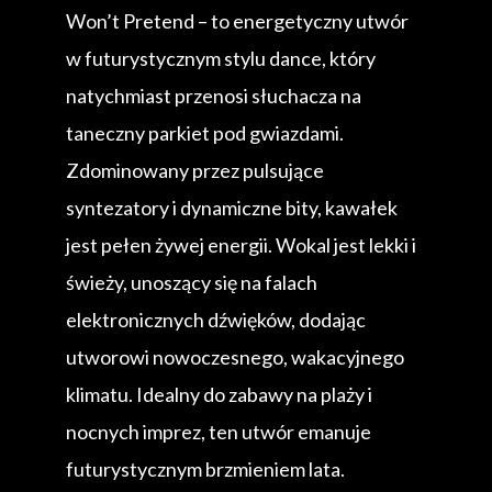
Won’t Pretend – to energetyczny utwór
w futurystycznym stylu dance, który
natychmiast przenosi słuchacza na
taneczny parkiet pod gwiazdami.
Zdominowany przez pulsujące
syntezatory i dynamiczne bity, kawałek
jest pełen żywej energii. Wokal jest lekki i
świeży, unoszący się na falach
elektronicznych dźwięków, dodając
utworowi nowoczesnego, wakacyjnego
klimatu. Idealny do zabawy na plaży i
nocnych imprez, ten utwór emanuje
futurystycznym brzmieniem lata.