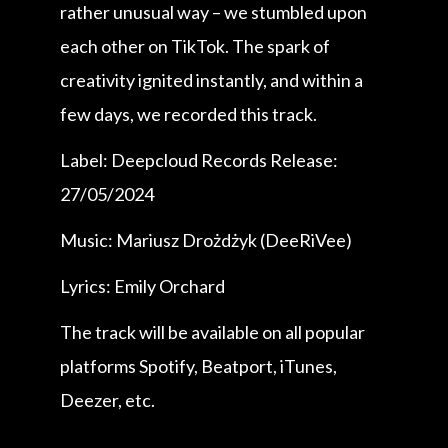
rather unusual way – we stumbled upon
each other on TikTok. The spark of
creativity ignited instantly, and within a
few days, we recorded this track.
Label: Deepcloud Records Release:
27/05/2024
Music: Mariusz Drożdżyk (DeeRiVee)
Lyrics: Emily Orchard
The track will be available on all popular
platforms Spotify, Beatport, iTunes,
Deezer, etc.