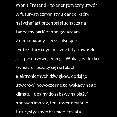
Won’t Pretend – to energetyczny utwór
w futurystycznym stylu dance, który
natychmiast przenosi słuchacza na
taneczny parkiet pod gwiazdami.
Zdominowany przez pulsujące
syntezatory i dynamiczne bity, kawałek
jest pełen żywej energii. Wokal jest lekki i
świeży, unoszący się na falach
elektronicznych dźwięków, dodając
utworowi nowoczesnego, wakacyjnego
klimatu. Idealny do zabawy na plaży i
nocnych imprez, ten utwór emanuje
futurystycznym brzmieniem lata.