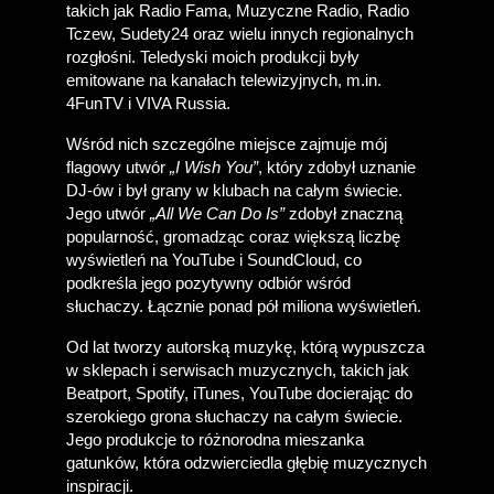
takich jak Radio Fama, Muzyczne Radio, Radio 
Tczew, Sudety24 oraz wielu innych regionalnych 
rozgłośni. Teledyski moich produkcji były 
emitowane na kanałach telewizyjnych, m.in. 
4FunTV i VIVA Russia. 
Wśród nich szczególne miejsce zajmuje mój 
flagowy utwór 
„I Wish You”
, który zdobył uznanie 
DJ-ów i był grany w klubach na całym świecie. 
Jego utwór 
„All We Can Do Is”
 zdobył znaczną 
popularność, gromadząc coraz większą liczbę 
wyświetleń na YouTube i SoundCloud, co 
podkreśla jego pozytywny odbiór wśród 
słuchaczy. Łącznie ponad pół miliona wyświetleń.
Od lat tworzy autorską muzykę, którą wypuszcza 
w sklepach i serwisach muzycznych, takich jak 
Beatport, Spotify, iTunes, YouTube docierając do 
szerokiego grona słuchaczy na całym świecie. 
Jego produkcje to różnorodna mieszanka 
gatunków, która odzwierciedla głębię muzycznych 
inspiracji.