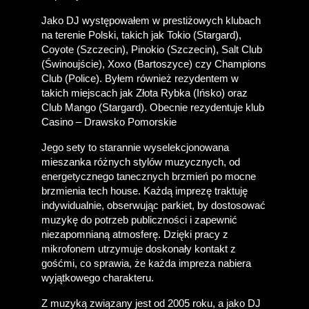
Jako DJ występowałem w prestiżowych klubach 
na terenie Polski, takich jak Tokio (Stargard), 
Coyote (Szczecin), Pinokio (Szczecin), Salt Club 
(Świnoujście), Xoxo (Bartoszyce) czy Champions 
Club (Police). Byłem również rezydentem w 
takich miejscach jak Złota Rybka (Ińsko) oraz 
Club Mango (Stargard). Obecnie rezydentuje klub 
Casino – Drawsko Pomorskie
Jego sety to starannie wyselekcjonowana 
mieszanka różnych stylów muzycznych, od 
energetycznego tanecznych brzmień po mocne 
brzmienia tech house. Każdą imprezę traktuję 
indywidualnie, obserwując parkiet, by dostosować 
muzykę do potrzeb publiczności i zapewnić 
niezapomnianą atmosferę. Dzięki pracy z 
mikrofonem utrzymuje doskonały kontakt z 
gośćmi, co sprawia, że każda impreza nabiera 
wyjątkowego charakteru.
Z muzyką związany jest od 2005 roku, a jako DJ 