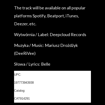
The track will be available on all popular
platforms Spotify, Beatport, iTunes,
Deezer, etc.
Wytwórnia / Label: Deepcloud Records
Muzyka / Music: Mariusz Drożdżyk
(DeeRiVee)
Słowa / Lyrics: Belle
UPC:
197773943938
Catalog:
CAT914291