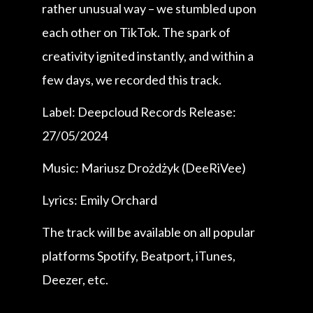
rather unusual way – we stumbled upon
each other on TikTok. The spark of
creativity ignited instantly, and within a
few days, we recorded this track.
Label: Deepcloud Records Release:
27/05/2024
Music: Mariusz Drożdżyk (DeeRiVee)
Lyrics: Emily Orchard
The track will be available on all popular
platforms Spotify, Beatport, iTunes,
Deezer, etc.