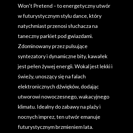
Won’t Pretend – to energetyczny utwór
w futurystycznym stylu dance, który
natychmiast przenosi słuchacza na
taneczny parkiet pod gwiazdami.
Zdominowany przez pulsujące
syntezatory i dynamiczne bity, kawałek
jest pełen żywej energii. Wokal jest lekki i
świeży, unoszący się na falach
elektronicznych dźwięków, dodając
utworowi nowoczesnego, wakacyjnego
klimatu. Idealny do zabawy na plaży i
nocnych imprez, ten utwór emanuje
futurystycznym brzmieniem lata.