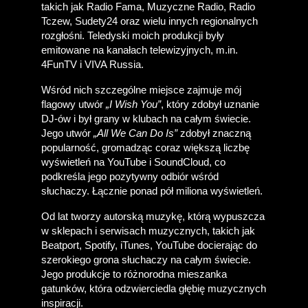
takich jak Radio Fama, Muzyczne Radio, Radio 
Tczew, Sudety24 oraz wielu innych regionalnych 
rozgłośni. Teledyski moich produkcji były 
emitowane na kanałach telewizyjnych, m.in. 
4FunTV i VIVA Russia. 
Wśród nich szczególne miejsce zajmuje mój 
flagowy utwór 
„I Wish You”
, który zdobył uznanie 
DJ-ów i był grany w klubach na całym świecie. 
Jego utwór 
„All We Can Do Is”
 zdobył znaczną 
popularność, gromadząc coraz większą liczbę 
wyświetleń na YouTube i SoundCloud, co 
podkreśla jego pozytywny odbiór wśród 
słuchaczy. Łącznie ponad pół miliona wyświetleń.
Od lat tworzy autorską muzykę, którą wypuszcza 
w sklepach i serwisach muzycznych, takich jak 
Beatport, Spotify, iTunes, YouTube docierając do 
szerokiego grona słuchaczy na całym świecie. 
Jego produkcje to różnorodna mieszanka 
gatunków, która odzwierciedla głębię muzycznych 
inspiracji.