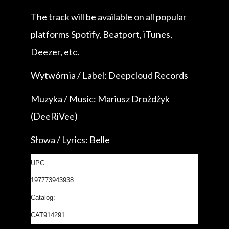
The track will be available on all popular
platforms Spotify, Beatport, iTunes,
Deezer, etc.
Wytwórnia / Label: Deepcloud Records
Muzyka / Music: Mariusz Drożdżyk
(DeeRiVee)
Słowa / Lyrics: Belle
UPC:
197773943938
Catalog:
CAT914291