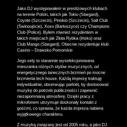
Jako DJ występowałem w prestiżowych klubach 
na terenie Polski, takich jak Tokio (Stargard), 
Coyote (Szczecin), Pinokio (Szczecin), Salt Club 
(Świnoujście), Xoxo (Bartoszyce) czy Champions 
Club (Police). Byłem również rezydentem w 
takich miejscach jak Złota Rybka (Ińsko) oraz 
Club Mango (Stargard). Obecnie rezydentuje klub 
Casino – Drawsko Pomorskie
Jego sety to starannie wyselekcjonowana 
mieszanka różnych stylów muzycznych, od 
energetycznego tanecznych brzmień po mocne 
brzmienia tech house. Każdą imprezę traktuję 
indywidualnie, obserwując parkiet, by dostosować 
muzykę do potrzeb publiczności i zapewnić 
niezapomnianą atmosferę. Dzięki pracy z 
mikrofonem utrzymuje doskonały kontakt z 
gośćmi, co sprawia, że każda impreza nabiera 
wyjątkowego charakteru.
Z muzyką związany jest od 2005 roku, a jako DJ 