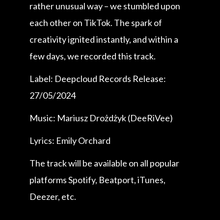
rather unusual way – we stumbled upon
each other on TikTok. The spark of
creativity ignited instantly, and within a
few days, we recorded this track.
Label: Deepcloud Records Release:
27/05/2024
Music: Mariusz Drożdżyk (DeeRiVee)
Lyrics: Emily Orchard
The track will be available on all popular
platforms Spotify, Beatport, iTunes,
Deezer, etc.