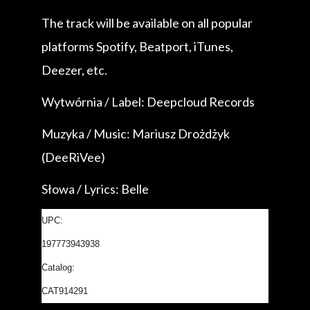
The track will be available on all popular
platforms Spotify, Beatport, iTunes,
Deezer, etc.
Wytwórnia / Label: Deepcloud Records
Muzyka / Music: Mariusz Drożdżyk
(DeeRiVee)
Słowa / Lyrics: Belle
UPC:
197773943938
Catalog:
CAT914291