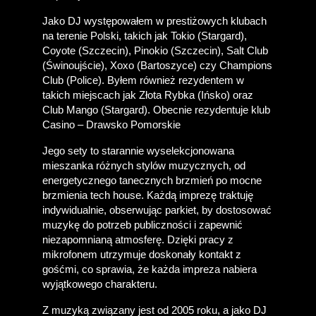
Jako DJ występowałem w prestiżowych klubach 
na terenie Polski, takich jak Tokio (Stargard), 
Coyote (Szczecin), Pinokio (Szczecin), Salt Club 
(Świnoujście), Xoxo (Bartoszyce) czy Champions 
Club (Police). Byłem również rezydentem w 
takich miejscach jak Złota Rybka (Ińsko) oraz 
Club Mango (Stargard). Obecnie rezydentuje klub 
Casino – Drawsko Pomorskie
Jego sety to starannie wyselekcjonowana 
mieszanka różnych stylów muzycznych, od 
energetycznego tanecznych brzmień po mocne 
brzmienia tech house. Każdą imprezę traktuję 
indywidualnie, obserwując parkiet, by dostosować 
muzykę do potrzeb publiczności i zapewnić 
niezapomnianą atmosferę. Dzięki pracy z 
mikrofonem utrzymuje doskonały kontakt z 
gośćmi, co sprawia, że każda impreza nabiera 
wyjątkowego charakteru.
Z muzyką związany jest od 2005 roku, a jako DJ 