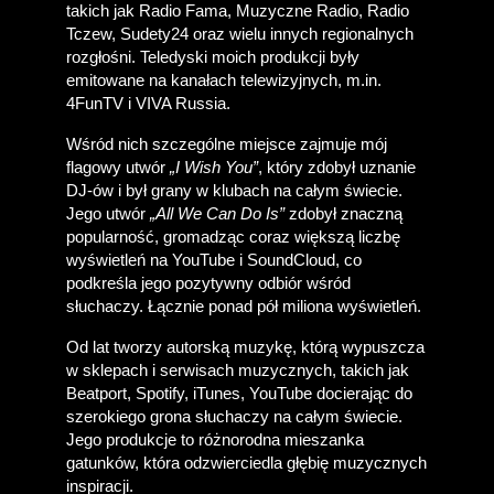
takich jak Radio Fama, Muzyczne Radio, Radio 
Tczew, Sudety24 oraz wielu innych regionalnych 
rozgłośni. Teledyski moich produkcji były 
emitowane na kanałach telewizyjnych, m.in. 
4FunTV i VIVA Russia. 
Wśród nich szczególne miejsce zajmuje mój 
flagowy utwór 
„I Wish You”
, który zdobył uznanie 
DJ-ów i był grany w klubach na całym świecie. 
Jego utwór 
„All We Can Do Is”
 zdobył znaczną 
popularność, gromadząc coraz większą liczbę 
wyświetleń na YouTube i SoundCloud, co 
podkreśla jego pozytywny odbiór wśród 
słuchaczy. Łącznie ponad pół miliona wyświetleń.
Od lat tworzy autorską muzykę, którą wypuszcza 
w sklepach i serwisach muzycznych, takich jak 
Beatport, Spotify, iTunes, YouTube docierając do 
szerokiego grona słuchaczy na całym świecie. 
Jego produkcje to różnorodna mieszanka 
gatunków, która odzwierciedla głębię muzycznych 
inspiracji.