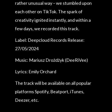
rather unusual way – we stumbled upon
each other on TikTok. The spark of
creativity ignited instantly, and within a
few days, we recorded this track.
Label: Deepcloud Records Release:
27/05/2024
Music: Mariusz Drożdżyk (DeeRiVee)
Lyrics: Emily Orchard
The track will be available on all popular
platforms Spotify, Beatport, iTunes,
Deezer, etc.