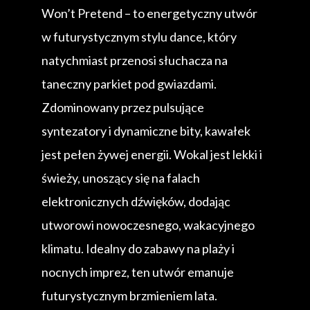
Won’t Pretend – to energetyczny utwór
w futurystycznym stylu dance, który
natychmiast przenosi słuchacza na
taneczny parkiet pod gwiazdami.
Zdominowany przez pulsujące
syntezatory i dynamiczne bity, kawałek
jest pełen żywej energii. Wokal jest lekki i
świeży, unoszący się na falach
elektronicznych dźwięków, dodając
utworowi nowoczesnego, wakacyjnego
klimatu. Idealny do zabawy na plaży i
nocnych imprez, ten utwór emanuje
futurystycznym brzmieniem lata.