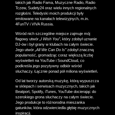
takich jak Radio Fama, Muzyczne Radio, Radio 
Tczew, Sudety24 oraz wielu innych regionalnych 
rozgłośni. Teledyski moich produkcji były 
emitowane na kanałach telewizyjnych, m.in. 
4FunTV i VIVA Russia. 
Wśród nich szczególne miejsce zajmuje mój 
flagowy utwór 
„I Wish You”
, który zdobył uznanie 
DJ-ów i był grany w klubach na całym świecie. 
Jego utwór 
„All We Can Do Is”
 zdobył znaczną 
popularność, gromadząc coraz większą liczbę 
wyświetleń na YouTube i SoundCloud, co 
podkreśla jego pozytywny odbiór wśród 
słuchaczy. Łącznie ponad pół miliona wyświetleń.
Od lat tworzy autorską muzykę, którą wypuszcza 
w sklepach i serwisach muzycznych, takich jak 
Beatport, Spotify, iTunes, YouTube docierając do 
szerokiego grona słuchaczy na całym świecie. 
Jego produkcje to różnorodna mieszanka 
gatunków, która odzwierciedla głębię muzycznych 
inspiracji.