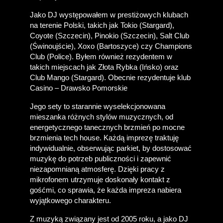
Jako DJ występowałem w prestiżowych klubach 
na terenie Polski, takich jak Tokio (Stargard), 
Coyote (Szczecin), Pinokio (Szczecin), Salt Club 
(Świnoujście), Xoxo (Bartoszyce) czy Champions 
Club (Police). Byłem również rezydentem w 
takich miejscach jak Złota Rybka (Ińsko) oraz 
Club Mango (Stargard). Obecnie rezydentuje klub 
Casino – Drawsko Pomorskie
Jego sety to starannie wyselekcjonowana 
mieszanka różnych stylów muzycznych, od 
energetycznego tanecznych brzmień po mocne 
brzmienia tech house. Każdą imprezę traktuję 
indywidualnie, obserwując parkiet, by dostosować 
muzykę do potrzeb publiczności i zapewnić 
niezapomnianą atmosferę. Dzięki pracy z 
mikrofonem utrzymuje doskonały kontakt z 
gośćmi, co sprawia, że każda impreza nabiera 
wyjątkowego charakteru.
Z muzyką związany jest od 2005 roku, a jako DJ 