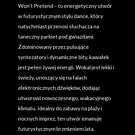
Won’t Pretend – to energetyczny utwór
w futurystycznym stylu dance, który
natychmiast przenosi słuchacza na
taneczny parkiet pod gwiazdami.
Zdominowany przez pulsujące
syntezatory i dynamiczne bity, kawałek
jest pełen żywej energii. Wokal jest lekki i
świeży, unoszący się na falach
elektronicznych dźwięków, dodając
utworowi nowoczesnego, wakacyjnego
klimatu. Idealny do zabawy na plaży i
nocnych imprez, ten utwór emanuje
futurystycznym brzmieniem lata.