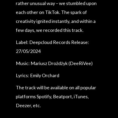
rather unusual way – we stumbled upon
each other on TikTok. The spark of
creativity ignited instantly, and within a
few days, we recorded this track.
Label: Deepcloud Records Release:
27/05/2024
Music: Mariusz Drożdżyk (DeeRiVee)
Lyrics: Emily Orchard
The track will be available on all popular
platforms Spotify, Beatport, iTunes,
Deezer, etc.