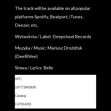
The track will be available on all popular
platforms Spotify, Beatport, iTunes,
Deezer, etc.
Wytwórnia / Label: Deepcloud Records
Muzyka / Music: Mariusz Drożdżyk
(DeeRiVee)
Słowa / Lyrics: Belle
UPC:
197773943938
Catalog:
CAT914291