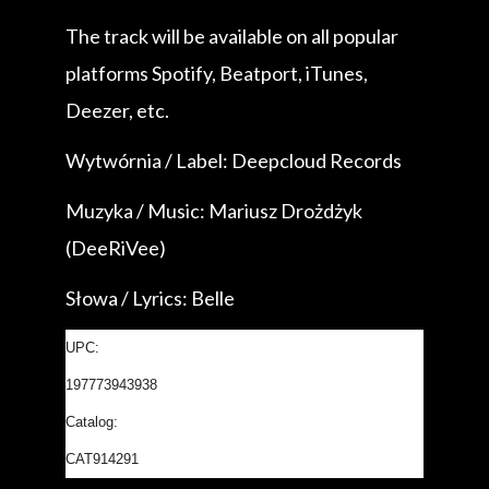
The track will be available on all popular
platforms Spotify, Beatport, iTunes,
Deezer, etc.
Wytwórnia / Label: Deepcloud Records
Muzyka / Music: Mariusz Drożdżyk
(DeeRiVee)
Słowa / Lyrics: Belle
UPC:
197773943938
Catalog:
CAT914291