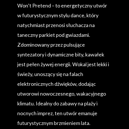
Won’t Pretend – to energetyczny utwór
w futurystycznym stylu dance, który
natychmiast przenosi słuchacza na
taneczny parkiet pod gwiazdami.
Zdominowany przez pulsujące
syntezatory i dynamiczne bity, kawałek
jest pełen żywej energii. Wokal jest lekki i
świeży, unoszący się na falach
elektronicznych dźwięków, dodając
utworowi nowoczesnego, wakacyjnego
klimatu. Idealny do zabawy na plaży i
nocnych imprez, ten utwór emanuje
futurystycznym brzmieniem lata.