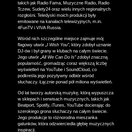
takich jak Radio Fama, Muzyczne Radio, Radio 
Tczew, Sudety24 oraz wielu innych regionalnych 
rozgłośni. Teledyski moich produkcji były 
emitowane na kanałach telewizyjnych, m.in. 
4FunTV i VIVA Russia. 
Wśród nich szczególne miejsce zajmuje mój 
flagowy utwór 
„I Wish You”
, który zdobył uznanie 
DJ-ów i był grany w klubach na całym świecie. 
Jego utwór 
„All We Can Do Is”
 zdobył znaczną 
popularność, gromadząc coraz większą liczbę 
wyświetleń na YouTube i SoundCloud, co 
podkreśla jego pozytywny odbiór wśród 
słuchaczy. Łącznie ponad pół miliona wyświetleń.
Od lat tworzy autorską muzykę, którą wypuszcza 
w sklepach i serwisach muzycznych, takich jak 
Beatport, Spotify, iTunes, YouTube docierając do 
szerokiego grona słuchaczy na całym świecie. 
Jego produkcje to różnorodna mieszanka 
gatunków, która odzwierciedla głębię muzycznych 
inspiracji.