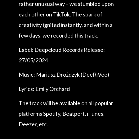
rather unusual way – we stumbled upon
each other on TikTok. The spark of
creativity ignited instantly, and within a
few days, we recorded this track.
Label: Deepcloud Records Release:
27/05/2024
Music: Mariusz Drożdżyk (DeeRiVee)
Lyrics: Emily Orchard
The track will be available on all popular
platforms Spotify, Beatport, iTunes,
Deezer, etc.