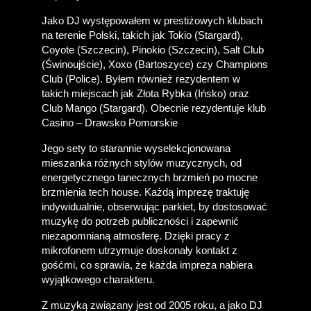
Jako DJ występowałem w prestiżowych klubach 
na terenie Polski, takich jak Tokio (Stargard), 
Coyote (Szczecin), Pinokio (Szczecin), Salt Club 
(Świnoujście), Xoxo (Bartoszyce) czy Champions 
Club (Police). Byłem również rezydentem w 
takich miejscach jak Złota Rybka (Ińsko) oraz 
Club Mango (Stargard). Obecnie rezydentuje klub 
Casino – Drawsko Pomorskie
Jego sety to starannie wyselekcjonowana 
mieszanka różnych stylów muzycznych, od 
energetycznego tanecznych brzmień po mocne 
brzmienia tech house. Każdą imprezę traktuję 
indywidualnie, obserwując parkiet, by dostosować 
muzykę do potrzeb publiczności i zapewnić 
niezapomnianą atmosferę. Dzięki pracy z 
mikrofonem utrzymuje doskonały kontakt z 
gośćmi, co sprawia, że każda impreza nabiera 
wyjątkowego charakteru.
Z muzyką związany jest od 2005 roku, a jako DJ 