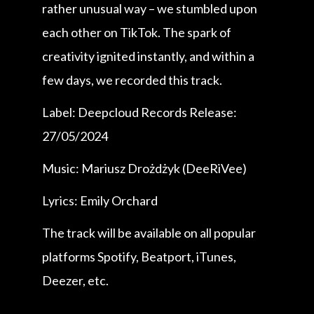
rather unusual way – we stumbled upon
each other on TikTok. The spark of
creativity ignited instantly, and within a
few days, we recorded this track.
Label: Deepcloud Records Release:
27/05/2024
Music: Mariusz Drożdżyk (DeeRiVee)
Lyrics: Emily Orchard
The track will be available on all popular
platforms Spotify, Beatport, iTunes,
Deezer, etc.