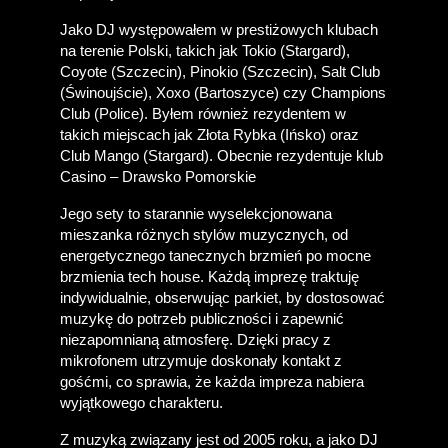
Jako DJ występowałem w prestiżowych klubach 
na terenie Polski, takich jak Tokio (Stargard), 
Coyote (Szczecin), Pinokio (Szczecin), Salt Club 
(Świnoujście), Xoxo (Bartoszyce) czy Champions 
Club (Police). Byłem również rezydentem w 
takich miejscach jak Złota Rybka (Ińsko) oraz 
Club Mango (Stargard). Obecnie rezydentuje klub 
Casino – Drawsko Pomorskie
Jego sety to starannie wyselekcjonowana 
mieszanka różnych stylów muzycznych, od 
energetycznego tanecznych brzmień po mocne 
brzmienia tech house. Każdą imprezę traktuję 
indywidualnie, obserwując parkiet, by dostosować 
muzykę do potrzeb publiczności i zapewnić 
niezapomnianą atmosferę. Dzięki pracy z 
mikrofonem utrzymuje doskonały kontakt z 
gośćmi, co sprawia, że każda impreza nabiera 
wyjątkowego charakteru.
Z muzyką związany jest od 2005 roku, a jako DJ 