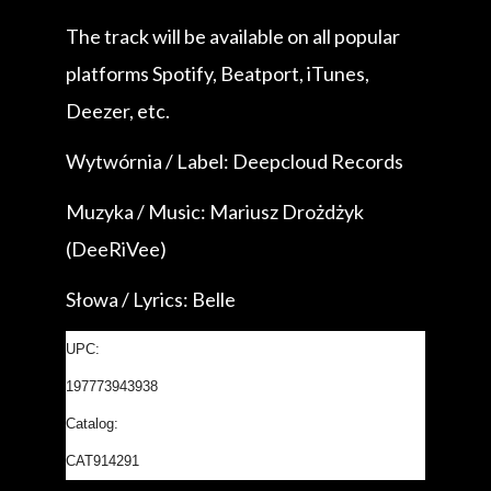
The track will be available on all popular
platforms Spotify, Beatport, iTunes,
Deezer, etc.
Wytwórnia / Label: Deepcloud Records
Muzyka / Music: Mariusz Drożdżyk
(DeeRiVee)
Słowa / Lyrics: Belle
UPC:
197773943938
Catalog:
CAT914291