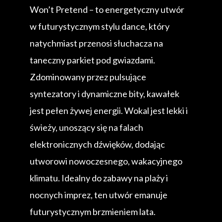
Won’t Pretend – to energetyczny utwór
w futurystycznym stylu dance, który
natychmiast przenosi słuchacza na
taneczny parkiet pod gwiazdami.
Zdominowany przez pulsujące
syntezatory i dynamiczne bity, kawałek
jest pełen żywej energii. Wokal jest lekki i
świeży, unoszący się na falach
elektronicznych dźwięków, dodając
utworowi nowoczesnego, wakacyjnego
klimatu. Idealny do zabawy na plaży i
nocnych imprez, ten utwór emanuje
futurystycznym brzmieniem lata.