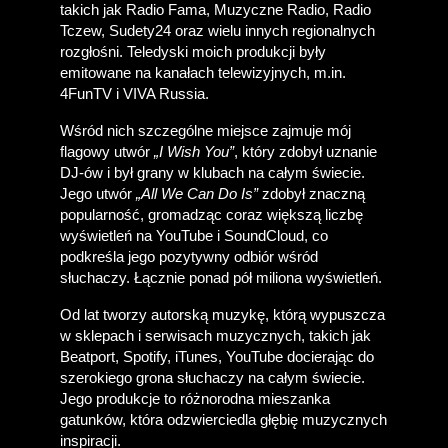
takich jak Radio Fama, Muzyczne Radio, Radio 
Tczew, Sudety24 oraz wielu innych regionalnych 
rozgłośni. Teledyski moich produkcji były 
emitowane na kanałach telewizyjnych, m.in. 
4FunTV i VIVA Russia. 
Wśród nich szczególne miejsce zajmuje mój 
flagowy utwór 
„I Wish You”
, który zdobył uznanie 
DJ-ów i był grany w klubach na całym świecie. 
Jego utwór 
„All We Can Do Is”
 zdobył znaczną 
popularność, gromadząc coraz większą liczbę 
wyświetleń na YouTube i SoundCloud, co 
podkreśla jego pozytywny odbiór wśród 
słuchaczy. Łącznie ponad pół miliona wyświetleń.
Od lat tworzy autorską muzykę, którą wypuszcza 
w sklepach i serwisach muzycznych, takich jak 
Beatport, Spotify, iTunes, YouTube docierając do 
szerokiego grona słuchaczy na całym świecie. 
Jego produkcje to różnorodna mieszanka 
gatunków, która odzwierciedla głębię muzycznych 
inspiracji.