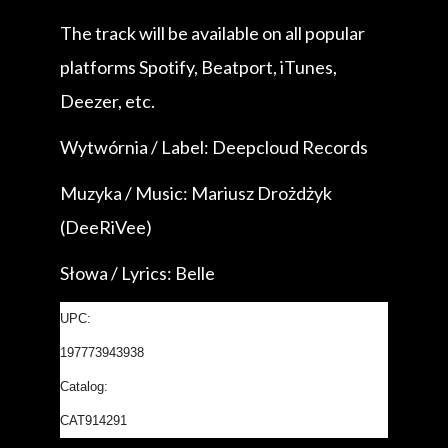
The track will be available on all popular
platforms Spotify, Beatport, iTunes,
Deezer, etc.
Wytwórnia / Label: Deepcloud Records
Muzyka / Music: Mariusz Drożdżyk
(DeeRiVee)
Słowa / Lyrics: Belle
UPC:
197773943938
Catalog:
CAT914291