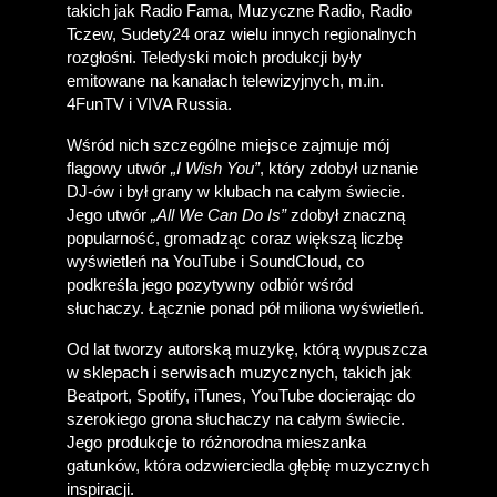
takich jak Radio Fama, Muzyczne Radio, Radio 
Tczew, Sudety24 oraz wielu innych regionalnych 
rozgłośni. Teledyski moich produkcji były 
emitowane na kanałach telewizyjnych, m.in. 
4FunTV i VIVA Russia. 
Wśród nich szczególne miejsce zajmuje mój 
flagowy utwór 
„I Wish You”
, który zdobył uznanie 
DJ-ów i był grany w klubach na całym świecie. 
Jego utwór 
„All We Can Do Is”
 zdobył znaczną 
popularność, gromadząc coraz większą liczbę 
wyświetleń na YouTube i SoundCloud, co 
podkreśla jego pozytywny odbiór wśród 
słuchaczy. Łącznie ponad pół miliona wyświetleń.
Od lat tworzy autorską muzykę, którą wypuszcza 
w sklepach i serwisach muzycznych, takich jak 
Beatport, Spotify, iTunes, YouTube docierając do 
szerokiego grona słuchaczy na całym świecie. 
Jego produkcje to różnorodna mieszanka 
gatunków, która odzwierciedla głębię muzycznych 
inspiracji.