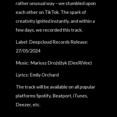
rather unusual way – we stumbled upon
each other on TikTok. The spark of
creativity ignited instantly, and within a
few days, we recorded this track.
Label: Deepcloud Records Release:
27/05/2024
Music: Mariusz Drożdżyk (DeeRiVee)
Lyrics: Emily Orchard
The track will be available on all popular
platforms Spotify, Beatport, iTunes,
Deezer, etc.