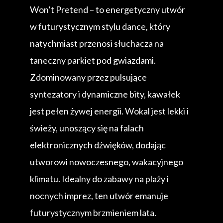
Won’t Pretend – to energetyczny utwór
w futurystycznym stylu dance, który
natychmiast przenosi słuchacza na
taneczny parkiet pod gwiazdami.
Zdominowany przez pulsujące
syntezatory i dynamiczne bity, kawałek
jest pełen żywej energii. Wokal jest lekki i
świeży, unoszący się na falach
elektronicznych dźwięków, dodając
utworowi nowoczesnego, wakacyjnego
klimatu. Idealny do zabawy na plaży i
nocnych imprez, ten utwór emanuje
futurystycznym brzmieniem lata.