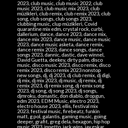
2023, club music, club music 2022, club
music 2023, club music mix 2023, club
müzikleri, club remix, club remix 2023, club
song, club songs, club songs 2023,
clubbing music, clup müzikleri, Covid
quarantine mix edm, crystal rock, curbi,
dallerium, dance, dance 2023, dance mix,
dance mix 2023, dance music, dance music
2023, dance music asketa, dance remix,
dance remix 2023, dance songs, dance
songs 2023, dannic, dastic, dave winnel,
David Guetta, deekey, dirty palm, disco
music, disco music 2023, disco remix, disco
remix 2023, disco remix 2023 nonstop
new songs, dj, dj 2023, dj club remix, dj digi,
dj mix, dj mix 2023, dj music, dj remix, dj
remix 2023, dj remix song, dj remix song
2023, dj song, dj song 2023, dj songs,
djmroku, domastic, don diablo, dropgun,
edm 2023, EDM Music, electro 2023,
electro house 2023, ellis, festival mix
2023, festival music, firebeatz, funkin
matt, g pol, galantis, gaming music, going
deeper, grafit, greg dela, hexagon, hip hop
music 2023, inpetto, jack wins, jay eskar,