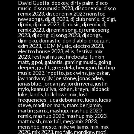
David Guetta, deekey, dirty palm, disco
music, disco music 2023, disco remix, disco
remix 2023, disco remix 2023 nonstop
new songs, dj, dj 2023, dj club remix, dj digi,
dj mix, dj mix 2023, dj music, dj remix, dj
remix 2023, dj remix song, dj remix song
2023, dj song, dj song 2023, dj songs,
djmroku, domastic, don diablo, dropgun,
edm 2023, EDM Music, electro 2023,
electro house 2023, ellis, festival mix
2023, festival music, firebeatz, funkin
matt, g pol, galantis, gaming music, going
deeper, grafit, greg dela, hexagon, hip hop
music 2023, inpetto, jack wins, jay eskar,
jay hardway, jlv, joe stone, jonas aden,
jonas blue, jordan jay, jordi rivera, justin
mylo, keanu silva, kohen, kreyn, laidback
luke, landis, lockdown mix, lost
frequencies, luca debonaire, lucas, lucas
steve, madison mars, marc benjamin,
martin garrix, mashup, mashup 2020
remix, mashup 2023, mashup mix 2023,
matt nash, max fail, megamix 2023,
menshee, mesto, mike williams, mix, mix
2020, mix 2023, mo falk, mordkey, moti,