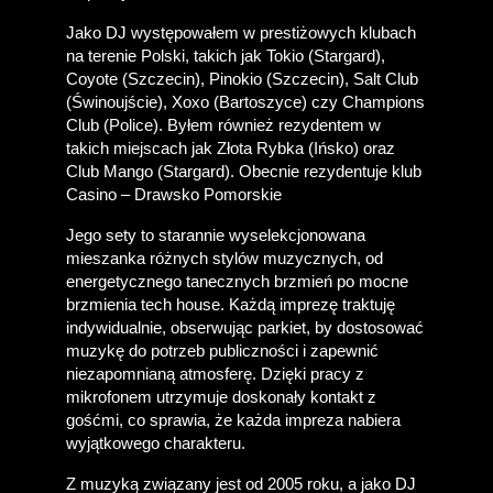
Jako DJ występowałem w prestiżowych klubach 
na terenie Polski, takich jak Tokio (Stargard), 
Coyote (Szczecin), Pinokio (Szczecin), Salt Club 
(Świnoujście), Xoxo (Bartoszyce) czy Champions 
Club (Police). Byłem również rezydentem w 
takich miejscach jak Złota Rybka (Ińsko) oraz 
Club Mango (Stargard). Obecnie rezydentuje klub 
Casino – Drawsko Pomorskie
Jego sety to starannie wyselekcjonowana 
mieszanka różnych stylów muzycznych, od 
energetycznego tanecznych brzmień po mocne 
brzmienia tech house. Każdą imprezę traktuję 
indywidualnie, obserwując parkiet, by dostosować 
muzykę do potrzeb publiczności i zapewnić 
niezapomnianą atmosferę. Dzięki pracy z 
mikrofonem utrzymuje doskonały kontakt z 
gośćmi, co sprawia, że każda impreza nabiera 
wyjątkowego charakteru.
Z muzyką związany jest od 2005 roku, a jako DJ 