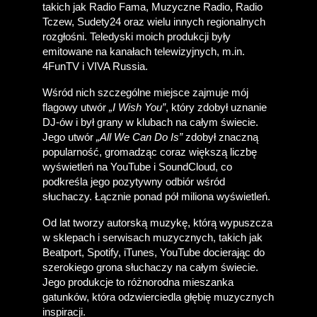
takich jak Radio Fama, Muzyczne Radio, Radio 
Tczew, Sudety24 oraz wielu innych regionalnych 
rozgłośni. Teledyski moich produkcji były 
emitowane na kanałach telewizyjnych, m.in. 
4FunTV i VIVA Russia. 
Wśród nich szczególne miejsce zajmuje mój 
flagowy utwór 
„I Wish You”
, który zdobył uznanie 
DJ-ów i był grany w klubach na całym świecie. 
Jego utwór 
„All We Can Do Is”
 zdobył znaczną 
popularność, gromadząc coraz większą liczbę 
wyświetleń na YouTube i SoundCloud, co 
podkreśla jego pozytywny odbiór wśród 
słuchaczy. Łącznie ponad pół miliona wyświetleń.
Od lat tworzy autorską muzykę, którą wypuszcza 
w sklepach i serwisach muzycznych, takich jak 
Beatport, Spotify, iTunes, YouTube docierając do 
szerokiego grona słuchaczy na całym świecie. 
Jego produkcje to różnorodna mieszanka 
gatunków, która odzwierciedla głębię muzycznych 
inspiracji.