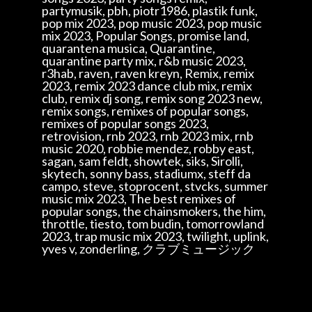
partymusik, pbh, piotr1986, plastik funk,
pop mix 2023, pop music 2023, pop music
mix 2023, Popular Songs, promise land,
quarantena musica, Quarantine,
quarantine party mix, r&b music 2023,
r3hab, raven, raven kreyn, Remix, remix
2023, remix 2023 dance club mix, remix
club, remix dj song, remix song 2023 new,
remix songs, remixes of popular songs,
remixes of popular songs 2023,
retrovision, rnb 2023, rnb 2023 mix, rnb
music 2020, robbie mendez, robby east,
sagan, sam feldt, showtek, siks, Sirolli,
skytech, sonny bass, stadiumx, steff da
campo, steve, stoprocent, stvcks, summer
music mix 2023, The best remixes of
popular songs, the chainsmokers, the him,
throttle, tiesto, tom budin, tomorrowland
2023, trap music mix 2023, twilight, uplink,
yves v, zonderling, クラブミュージック