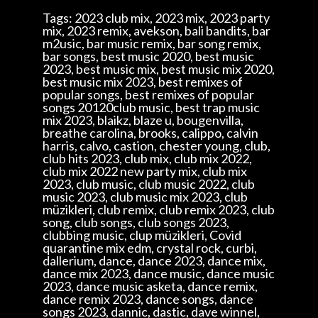
Tags: 2023 club mix, 2023 mix, 2023 party
mix, 2023 remix, avekson, bali bandits, bar
m2usic, bar music remix, bar song remix,
bar songs, best music 2020, best music
2023, best music mix, best music mix 2020,
best music mix 2023, best remixes of
popular songs, best remixes of popular
songs 20120club music, best trap music
mix 2023, blaikz, blaze u, bougenvilla,
breathe carolina, brooks, calippo, calvin
harris, calvo, castion, chester young, club,
club hits 2023, club mix, club mix 2022,
club mix 2022 new party mix, club mix
2023, club music, club music 2022, club
music 2023, club music mix 2023, club
müzikleri, club remix, club remix 2023, club
song, club songs, club songs 2023,
clubbing music, clup müzikleri, Covid
quarantine mix edm, crystal rock, curbi,
dallerium, dance, dance 2023, dance mix,
dance mix 2023, dance music, dance music
2023, dance music asketa, dance remix,
dance remix 2023, dance songs, dance
songs 2023, dannic, dastic, dave winnel,