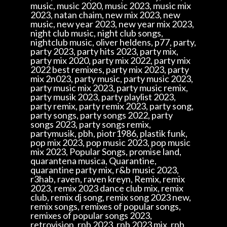
music, music 2020, music 2023, music mix
2023, natan chaim, new mix 2023, new
music, new year 2023, new year mix 2023,
night club music, night club songs,
nightclub music, oliver heldens, p77, party,
party 2023, party hits 2023, party mix,
party mix 2020, party mix 2022, party mix
2022 best remixes, party mix 2023, party
mix 2n023, party music, party music 2023,
party music mix 2023, party music remix,
party musik 2023, party playlist 2023,
party remix, party remix 2023, party song,
party songs, party songs 2022, party
songs 2023, party songs remix,
partymusik, pbh, piotr1986, plastik funk,
pop mix 2023, pop music 2023, pop music
mix 2023, Popular Songs, promise land,
quarantena musica, Quarantine,
quarantine party mix, r&b music 2023,
r3hab, raven, raven kreyn, Remix, remix
2023, remix 2023 dance club mix, remix
club, remix dj song, remix song 2023 new,
remix songs, remixes of popular songs,
remixes of popular songs 2023,
retrovision, rnb 2023, rnb 2023 mix, rnb