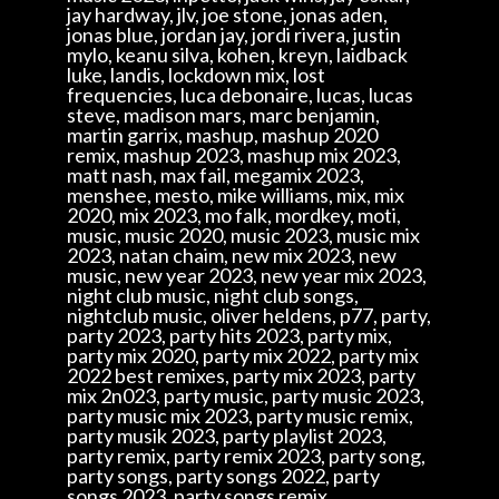
jay hardway, jlv, joe stone, jonas aden,
jonas blue, jordan jay, jordi rivera, justin
mylo, keanu silva, kohen, kreyn, laidback
luke, landis, lockdown mix, lost
frequencies, luca debonaire, lucas, lucas
steve, madison mars, marc benjamin,
martin garrix, mashup, mashup 2020
remix, mashup 2023, mashup mix 2023,
matt nash, max fail, megamix 2023,
menshee, mesto, mike williams, mix, mix
2020, mix 2023, mo falk, mordkey, moti,
music, music 2020, music 2023, music mix
2023, natan chaim, new mix 2023, new
music, new year 2023, new year mix 2023,
night club music, night club songs,
nightclub music, oliver heldens, p77, party,
party 2023, party hits 2023, party mix,
party mix 2020, party mix 2022, party mix
2022 best remixes, party mix 2023, party
mix 2n023, party music, party music 2023,
party music mix 2023, party music remix,
party musik 2023, party playlist 2023,
party remix, party remix 2023, party song,
party songs, party songs 2022, party
songs 2023, party songs remix,