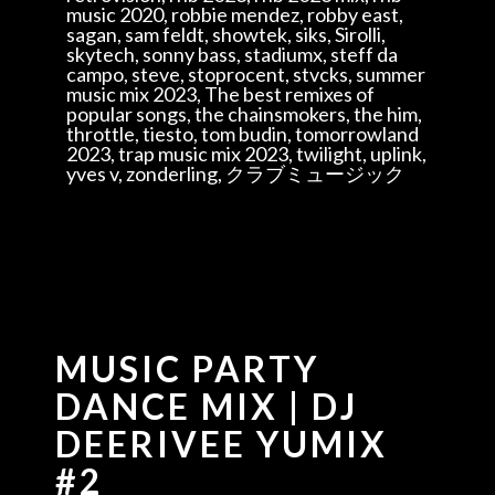
music 2020, robbie mendez, robby east,
sagan, sam feldt, showtek, siks, Sirolli,
skytech, sonny bass, stadiumx, steff da
campo, steve, stoprocent, stvcks, summer
music mix 2023, The best remixes of
popular songs, the chainsmokers, the him,
throttle, tiesto, tom budin, tomorrowland
2023, trap music mix 2023, twilight, uplink,
yves v, zonderling, クラブミュージック
MUSIC PARTY
DANCE MIX | DJ
DEERIVEE YUMIX
#2