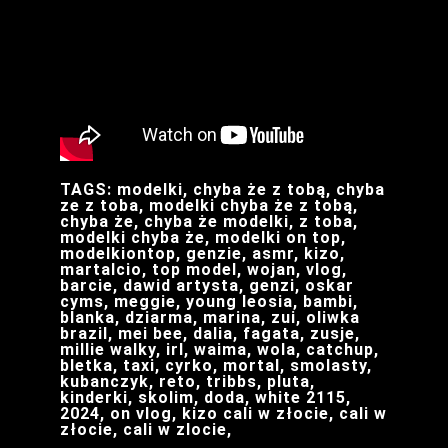
TAGS: modelki, chyba że z tobą, chyba
ze z toba, modelki chyba że z tobą,
chyba że, chyba że modelki, z toba,
modelki chyba że, modelki on top,
modelkiontop, genzie, asmr, kizo,
martalcio, top model, wojan, vlog,
barcie, dawid artysta, genzi, oskar
cyms, meggie, young leosia, bambi,
blanka, dziarma, marina, zui, oliwka
brazil, mei bee, dalia, fagata, zusje,
millie walky, irl, waima, wola, catchup,
bletka, taxi, cyrko, mortal, smolasty,
kubanczyk, reto, tribbs, pluta,
kinderki, skolim, doda, white 2115,
2024, on vlog, kizo cali w złocie, cali w
złocie, cali w zlocie,