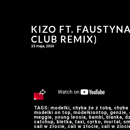
KIZO FT. FAUSTYN
CLUB REMIX)
23 maja, 2024
TAGS: modelki, chyba że z tobą, chyba 
modelki on top, modelkiontop, genzie, a
meggie, young leosia, bambi, blanka, dzi
catchup, bletka, taxi, cyrko, mortal, sm
cali w złocie, cali w złocie, cali w zloci