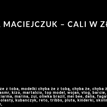
A MACIEJCZUK – CALI W Z
ze z toba, modelki chyba że z tobą, chyba że, chyba ż
smr, kizo, martalcio, top model, wojan, vlog, barcie,
arma, marina, zui, oliwka brazil, mei bee, dalia, fagata
olasty, kubanczyk, reto, tribbs, pluta, kinderki, skol
e,