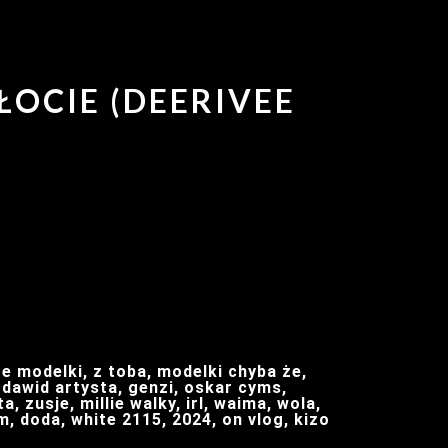
ŁOCIE (DEERIVEE
e modelki, z toba, modelki chyba że,
 dawid artysta, genzi, oskar cyms,
, zusje, millie walky, irl, waima, wola,
im, doda, white 2115, 2024, on vlog, kizo