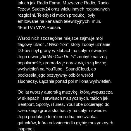
takich jak Radio Fama, Muzyczne Radio, Radio 
Tczew, Sudety24 oraz wielu innych regionalnych 
rozgłośni. Teledyski moich produkcji były 
emitowane na kanałach telewizyjnych, m.in. 
4FunTV i VIVA Russia. 
Wśród nich szczególne miejsce zajmuje mój 
flagowy utwór 
„I Wish You”
, który zdobył uznanie 
DJ-ów i był grany w klubach na całym świecie. 
Jego utwór 
„All We Can Do Is”
 zdobył znaczną 
popularność, gromadząc coraz większą liczbę 
wyświetleń na YouTube i SoundCloud, co 
podkreśla jego pozytywny odbiór wśród 
słuchaczy. Łącznie ponad pół miliona wyświetleń.
Od lat tworzy autorską muzykę, którą wypuszcza 
w sklepach i serwisach muzycznych, takich jak 
Beatport, Spotify, iTunes, YouTube docierając do 
szerokiego grona słuchaczy na całym świecie. 
Jego produkcje to różnorodna mieszanka 
gatunków, która odzwierciedla głębię muzycznych 
inspiracji.