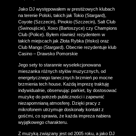
Jako DJ występowałem w prestiżowych klubach 
na terenie Polski, takich jak Tokio (Stargard), 
Coyote (Szczecin), Pinokio (Szczecin), Salt Club 
(Świnoujście), Xoxo (Bartoszyce) czy Champions 
Club (Police). Byłem również rezydentem w 
takich miejscach jak Złota Rybka (Ińsko) oraz 
Club Mango (Stargard). Obecnie rezydentuje klub 
Casino – Drawsko Pomorskie
Jego sety to starannie wyselekcjonowana 
mieszanka różnych stylów muzycznych, od 
energetycznego tanecznych brzmień po mocne 
brzmienia tech house. Każdą imprezę traktuję 
indywidualnie, obserwując parkiet, by dostosować 
muzykę do potrzeb publiczności i zapewnić 
niezapomnianą atmosferę. Dzięki pracy z 
mikrofonem utrzymuje doskonały kontakt z 
gośćmi, co sprawia, że każda impreza nabiera 
wyjątkowego charakteru.
Z muzyką związany jest od 2005 roku, a jako DJ 