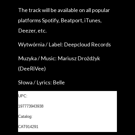
The track will be available on all popular
platforms Spotify, Beatport, iTunes,
Deezer, etc.
Wytwórnia / Label: Deepcloud Records
Muzyka / Music: Mariusz Drożdżyk
(DeeRiVee)
Słowa / Lyrics: Belle
UPC:
197773943938
Catalog:
CAT914291