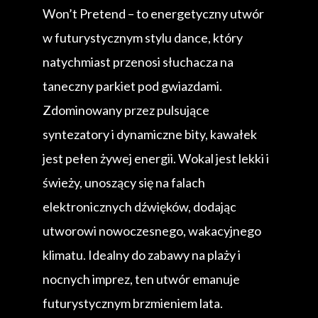
Won’t Pretend – to energetyczny utwór
w futurystycznym stylu dance, który
natychmiast przenosi słuchacza na
taneczny parkiet pod gwiazdami.
Zdominowany przez pulsujące
syntezatory i dynamiczne bity, kawałek
jest pełen żywej energii. Wokal jest lekki i
świeży, unoszący się na falach
elektronicznych dźwięków, dodając
utworowi nowoczesnego, wakacyjnego
klimatu. Idealny do zabawy na plaży i
nocnych imprez, ten utwór emanuje
futurystycznym brzmieniem lata.