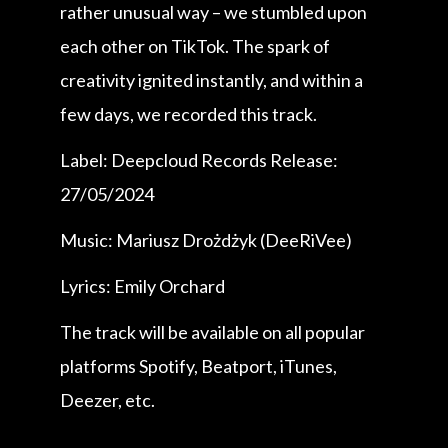
rather unusual way – we stumbled upon
each other on TikTok. The spark of
creativity ignited instantly, and within a
few days, we recorded this track.
Label: Deepcloud Records Release:
27/05/2024
Music: Mariusz Drożdżyk (DeeRiVee)
Lyrics: Emily Orchard
The track will be available on all popular
platforms Spotify, Beatport, iTunes,
Deezer, etc.