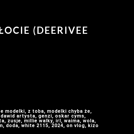
ŁOCIE (DEERIVEE
e modelki, z toba, modelki chyba że,
 dawid artysta, genzi, oskar cyms,
, zusje, millie walky, irl, waima, wola,
im, doda, white 2115, 2024, on vlog, kizo