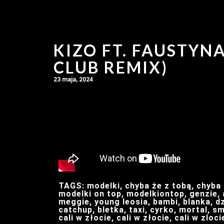
KIZO FT. FAUSTYN
CLUB REMIX)
23 maja, 2024
TAGS: modelki, chyba że z tobą, chyba 
modelki on top, modelkiontop, genzie, a
meggie, young leosia, bambi, blanka, dzi
catchup, bletka, taxi, cyrko, mortal, sm
cali w złocie, cali w złocie, cali w zloci