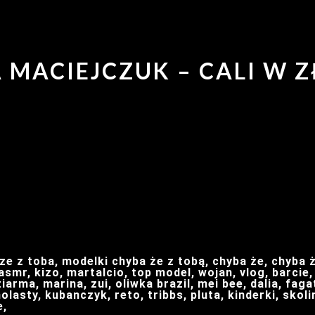
A MACIEJCZUK – CALI W Z
ze z toba, modelki chyba że z tobą, chyba że, chyba ż
smr, kizo, martalcio, top model, wojan, vlog, barcie,
arma, marina, zui, oliwka brazil, mei bee, dalia, fagata
olasty, kubanczyk, reto, tribbs, pluta, kinderki, skol
e,