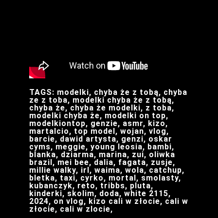
TAGS: modelki, chyba że z tobą, chyba
ze z toba, modelki chyba że z tobą,
chyba że, chyba że modelki, z toba,
modelki chyba że, modelki on top,
modelkiontop, genzie, asmr, kizo,
martalcio, top model, wojan, vlog,
barcie, dawid artysta, genzi, oskar
cyms, meggie, young leosia, bambi,
blanka, dziarma, marina, zui, oliwka
brazil, mei bee, dalia, fagata, zusje,
millie walky, irl, waima, wola, catchup,
bletka, taxi, cyrko, mortal, smolasty,
kubanczyk, reto, tribbs, pluta,
kinderki, skolim, doda, white 2115,
2024, on vlog, kizo cali w złocie, cali w
złocie, cali w zlocie,