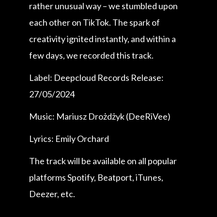
rather unusual way – we stumbled upon
each other on TikTok. The spark of
creativity ignited instantly, and within a
few days, we recorded this track.
Label: Deepcloud Records Release:
27/05/2024
Music: Mariusz Drożdżyk (DeeRiVee)
Lyrics: Emily Orchard
The track will be available on all popular
platforms Spotify, Beatport, iTunes,
Deezer, etc.