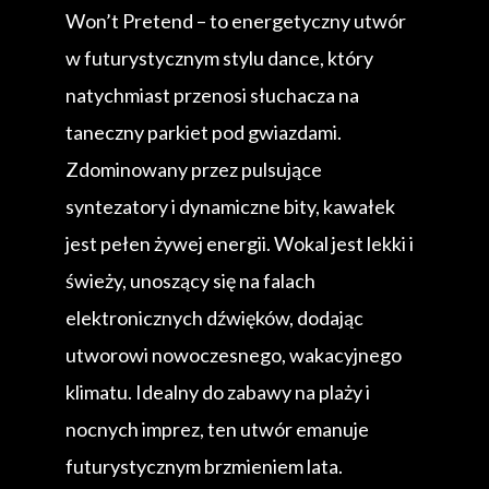
Won’t Pretend – to energetyczny utwór
w futurystycznym stylu dance, który
natychmiast przenosi słuchacza na
taneczny parkiet pod gwiazdami.
Zdominowany przez pulsujące
syntezatory i dynamiczne bity, kawałek
jest pełen żywej energii. Wokal jest lekki i
świeży, unoszący się na falach
elektronicznych dźwięków, dodając
utworowi nowoczesnego, wakacyjnego
klimatu. Idealny do zabawy na plaży i
nocnych imprez, ten utwór emanuje
futurystycznym brzmieniem lata.