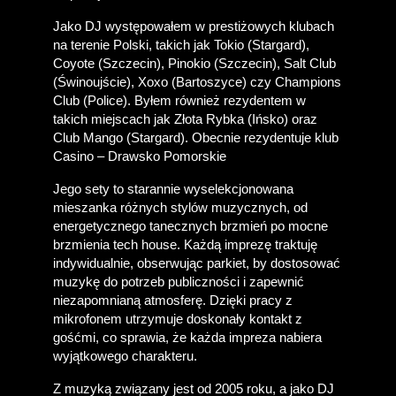
Jako DJ występowałem w prestiżowych klubach 
na terenie Polski, takich jak Tokio (Stargard), 
Coyote (Szczecin), Pinokio (Szczecin), Salt Club 
(Świnoujście), Xoxo (Bartoszyce) czy Champions 
Club (Police). Byłem również rezydentem w 
takich miejscach jak Złota Rybka (Ińsko) oraz 
Club Mango (Stargard). Obecnie rezydentuje klub 
Casino – Drawsko Pomorskie
Jego sety to starannie wyselekcjonowana 
mieszanka różnych stylów muzycznych, od 
energetycznego tanecznych brzmień po mocne 
brzmienia tech house. Każdą imprezę traktuję 
indywidualnie, obserwując parkiet, by dostosować 
muzykę do potrzeb publiczności i zapewnić 
niezapomnianą atmosferę. Dzięki pracy z 
mikrofonem utrzymuje doskonały kontakt z 
gośćmi, co sprawia, że każda impreza nabiera 
wyjątkowego charakteru.
Z muzyką związany jest od 2005 roku, a jako DJ 