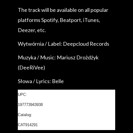
The track will be available on all popular
platforms Spotify, Beatport, iTunes,
Deezer, etc.
Wytwórnia / Label: Deepcloud Records
Muzyka / Music: Mariusz Drożdżyk
(DeeRiVee)
Słowa / Lyrics: Belle
UPC:
197773943938
Catalog:
CAT914291