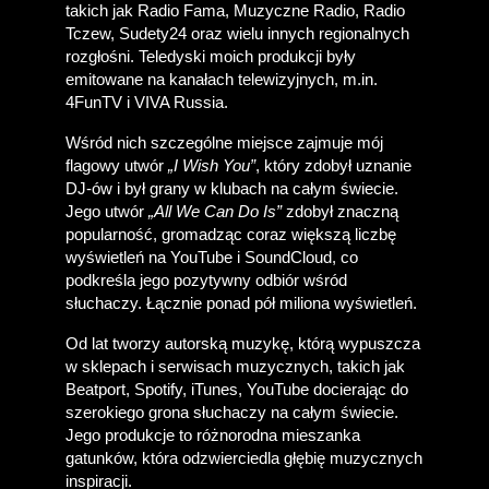
takich jak Radio Fama, Muzyczne Radio, Radio 
Tczew, Sudety24 oraz wielu innych regionalnych 
rozgłośni. Teledyski moich produkcji były 
emitowane na kanałach telewizyjnych, m.in. 
4FunTV i VIVA Russia. 
Wśród nich szczególne miejsce zajmuje mój 
flagowy utwór 
„I Wish You”
, który zdobył uznanie 
DJ-ów i był grany w klubach na całym świecie. 
Jego utwór 
„All We Can Do Is”
 zdobył znaczną 
popularność, gromadząc coraz większą liczbę 
wyświetleń na YouTube i SoundCloud, co 
podkreśla jego pozytywny odbiór wśród 
słuchaczy. Łącznie ponad pół miliona wyświetleń.
Od lat tworzy autorską muzykę, którą wypuszcza 
w sklepach i serwisach muzycznych, takich jak 
Beatport, Spotify, iTunes, YouTube docierając do 
szerokiego grona słuchaczy na całym świecie. 
Jego produkcje to różnorodna mieszanka 
gatunków, która odzwierciedla głębię muzycznych 
inspiracji.