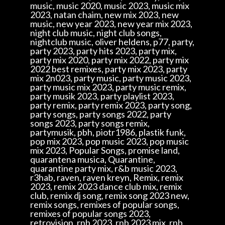
music, music 2020, music 2023, music mix
2023, natan chaim, new mix 2023, new
music, new year 2023, new year mix 2023,
night club music, night club songs,
nightclub music, oliver heldens, p77, party,
party 2023, party hits 2023, party mix,
party mix 2020, party mix 2022, party mix
2022 best remixes, party mix 2023, party
mix 2n023, party music, party music 2023,
party music mix 2023, party music remix,
party musik 2023, party playlist 2023,
party remix, party remix 2023, party song,
party songs, party songs 2022, party
songs 2023, party songs remix,
partymusik, pbh, piotr1986, plastik funk,
pop mix 2023, pop music 2023, pop music
mix 2023, Popular Songs, promise land,
quarantena musica, Quarantine,
quarantine party mix, r&b music 2023,
r3hab, raven, raven kreyn, Remix, remix
2023, remix 2023 dance club mix, remix
club, remix dj song, remix song 2023 new,
remix songs, remixes of popular songs,
remixes of popular songs 2023,
retrovision, rnb 2023, rnb 2023 mix, rnb