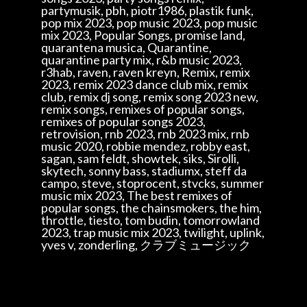
partymusik, pbh, piotr1986, plastik funk,
pop mix 2023, pop music 2023, pop music
mix 2023, Popular Songs, promise land,
quarantena musica, Quarantine,
quarantine party mix, r&b music 2023,
r3hab, raven, raven kreyn, Remix, remix
2023, remix 2023 dance club mix, remix
club, remix dj song, remix song 2023 new,
remix songs, remixes of popular songs,
remixes of popular songs 2023,
retrovision, rnb 2023, rnb 2023 mix, rnb
music 2020, robbie mendez, robby east,
sagan, sam feldt, showtek, siks, Sirolli,
skytech, sonny bass, stadiumx, steff da
campo, steve, stoprocent, stvcks, summer
music mix 2023, The best remixes of
popular songs, the chainsmokers, the him,
throttle, tiesto, tom budin, tomorrowland
2023, trap music mix 2023, twilight, uplink,
yves v, zonderling, クラブミュージック