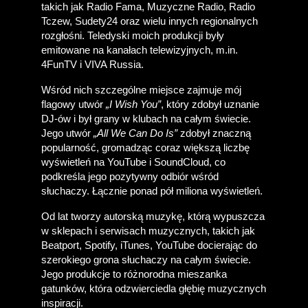
takich jak Radio Fama, Muzyczne Radio, Radio 
Tczew, Sudety24 oraz wielu innych regionalnych 
rozgłośni. Teledyski moich produkcji były 
emitowane na kanałach telewizyjnych, m.in. 
4FunTV i VIVA Russia. 
Wśród nich szczególne miejsce zajmuje mój 
flagowy utwór 
„I Wish You”
, który zdobył uznanie 
DJ-ów i był grany w klubach na całym świecie. 
Jego utwór 
„All We Can Do Is”
 zdobył znaczną 
popularność, gromadząc coraz większą liczbę 
wyświetleń na YouTube i SoundCloud, co 
podkreśla jego pozytywny odbiór wśród 
słuchaczy. Łącznie ponad pół miliona wyświetleń.
Od lat tworzy autorską muzykę, którą wypuszcza 
w sklepach i serwisach muzycznych, takich jak 
Beatport, Spotify, iTunes, YouTube docierając do 
szerokiego grona słuchaczy na całym świecie. 
Jego produkcje to różnorodna mieszanka 
gatunków, która odzwierciedla głębię muzycznych 
inspiracji.