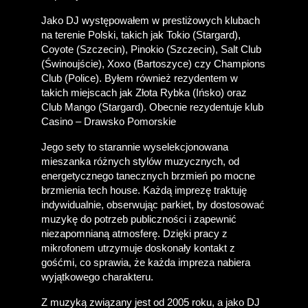
Jako DJ występowałem w prestiżowych klubach 
na terenie Polski, takich jak Tokio (Stargard), 
Coyote (Szczecin), Pinokio (Szczecin), Salt Club 
(Świnoujście), Xoxo (Bartoszyce) czy Champions 
Club (Police). Byłem również rezydentem w 
takich miejscach jak Złota Rybka (Ińsko) oraz 
Club Mango (Stargard). Obecnie rezydentuje klub 
Casino – Drawsko Pomorskie
Jego sety to starannie wyselekcjonowana 
mieszanka różnych stylów muzycznych, od 
energetycznego tanecznych brzmień po mocne 
brzmienia tech house. Każdą imprezę traktuję 
indywidualnie, obserwując parkiet, by dostosować 
muzykę do potrzeb publiczności i zapewnić 
niezapomnianą atmosferę. Dzięki pracy z 
mikrofonem utrzymuje doskonały kontakt z 
gośćmi, co sprawia, że każda impreza nabiera 
wyjątkowego charakteru.
Z muzyką związany jest od 2005 roku, a jako DJ 