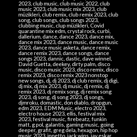
2023, club music, club music 2022, club
music 2023, club music mix 2023, club
müzikleri, club remix, club remix 2023, club
song, club songs, club songs 2023,
clubbing music, clup müzikleri, Covid
quarantine mix edm, crystal rock, curbi,
dallerium, dance, dance 2023, dance mix,
dance mix 2023, dance music, dance music
2023, dance music asketa, dance remix,
dance remix 2023, dance songs, dance
songs 2023, dannic, dastic, dave winnel,
David Guetta, deekey, dirty palm, disco
music, disco music 2023, disco remix, disco
remix 2023, disco remix 2023 nonstop
new songs, dj, dj 2023, dj club remix, dj digi,
dj mix, dj mix 2023, dj music, dj remix, dj
remix 2023, dj remix song, dj remix song
2023, dj song, dj song 2023, dj songs,
djmroku, domastic, don diablo, dropgun,
edm 2023, EDM Music, electro 2023,
electro house 2023, ellis, festival mix
2023, festival music, firebeatz, funkin
matt, g pol, galantis, gaming music, going
deeper, grafit, greg dela, hexagon, hip hop
music 2023, inpetto, jack wins, jay eskar,