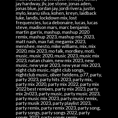
jay hardway, jlv, joe stone, jonas aden,
jonas blue, jordan jay, jordi rivera, justin
mylo, keanu silva, kohen, kreyn, laidback
luke, landis, lockdown mix, lost
frequencies, luca debonaire, lucas, lucas
steve, madison mars, marc benjamin,
martin garrix, mashup, mashup 2020
remix, mashup 2023, mashup mix 2023,
matt nash, max fail, megamix 2023,
menshee, mesto, mike williams, mix, mix
2020, mix 2023, mo falk, mordkey, moti,
music, music 2020, music 2023, music mix
2023, natan chaim, new mix 2023, new
music, new year 2023, new year mix 2023,
night club music, night club songs,
nightclub music, oliver heldens, p77, party,
party 2023, party hits 2023, party mix,
party mix 2020, party mix 2022, party mix
2022 best remixes, party mix 2023, party
mix 2n023, party music, party music 2023,
party music mix 2023, party music remix,
party musik 2023, party playlist 2023,
party remix, party remix 2023, party song,
party songs, party songs 2022, party
songs 2023, party songs remix,