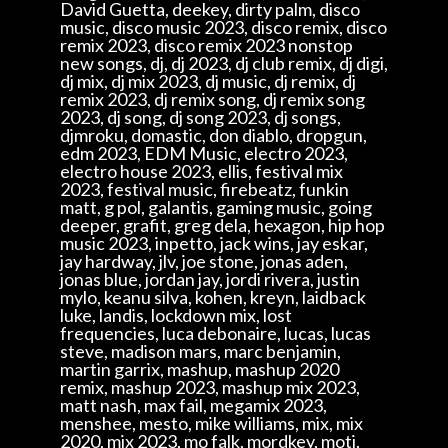
David Guetta, deekey, dirty palm, disco
music, disco music 2023, disco remix, disco
remix 2023, disco remix 2023 nonstop
new songs, dj, dj 2023, dj club remix, dj digi,
dj mix, dj mix 2023, dj music, dj remix, dj
remix 2023, dj remix song, dj remix song
2023, dj song, dj song 2023, dj songs,
djmroku, domastic, don diablo, dropgun,
edm 2023, EDM Music, electro 2023,
electro house 2023, ellis, festival mix
2023, festival music, firebeatz, funkin
matt, g pol, galantis, gaming music, going
deeper, grafit, greg dela, hexagon, hip hop
music 2023, inpetto, jack wins, jay eskar,
jay hardway, jlv, joe stone, jonas aden,
jonas blue, jordan jay, jordi rivera, justin
mylo, keanu silva, kohen, kreyn, laidback
luke, landis, lockdown mix, lost
frequencies, luca debonaire, lucas, lucas
steve, madison mars, marc benjamin,
martin garrix, mashup, mashup 2020
remix, mashup 2023, mashup mix 2023,
matt nash, max fail, megamix 2023,
menshee, mesto, mike williams, mix, mix
2020, mix 2023, mo falk, mordkey, moti,