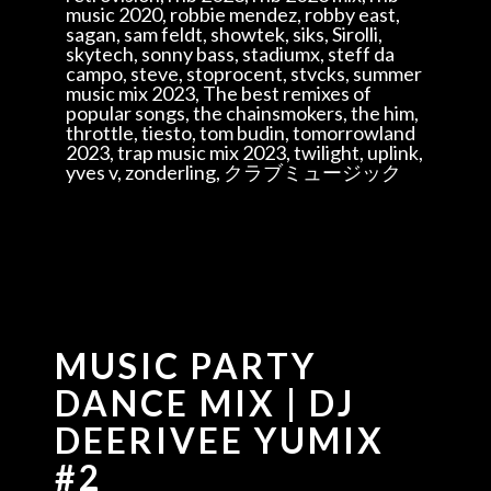
music 2020, robbie mendez, robby east,
sagan, sam feldt, showtek, siks, Sirolli,
skytech, sonny bass, stadiumx, steff da
campo, steve, stoprocent, stvcks, summer
music mix 2023, The best remixes of
popular songs, the chainsmokers, the him,
throttle, tiesto, tom budin, tomorrowland
2023, trap music mix 2023, twilight, uplink,
yves v, zonderling, クラブミュージック
MUSIC PARTY
DANCE MIX | DJ
DEERIVEE YUMIX
#2