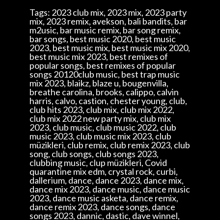
Tags: 2023 club mix, 2023 mix, 2023 party
mix, 2023 remix, avekson, bali bandits, bar
m2usic, bar music remix, bar song remix,
bar songs, best music 2020, best music
2023, best music mix, best music mix 2020,
best music mix 2023, best remixes of
popular songs, best remixes of popular
songs 20120club music, best trap music
mix 2023, blaikz, blaze u, bougenvilla,
breathe carolina, brooks, calippo, calvin
harris, calvo, castion, chester young, club,
club hits 2023, club mix, club mix 2022,
club mix 2022 new party mix, club mix
2023, club music, club music 2022, club
music 2023, club music mix 2023, club
müzikleri, club remix, club remix 2023, club
song, club songs, club songs 2023,
clubbing music, clup müzikleri, Covid
quarantine mix edm, crystal rock, curbi,
dallerium, dance, dance 2023, dance mix,
dance mix 2023, dance music, dance music
2023, dance music asketa, dance remix,
dance remix 2023, dance songs, dance
songs 2023, dannic, dastic, dave winnel,