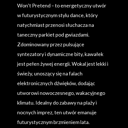
Won’t Pretend – to energetyczny utwór
w futurystycznym stylu dance, który
natychmiast przenosi słuchacza na
taneczny parkiet pod gwiazdami.
Zdominowany przez pulsujące
syntezatory i dynamiczne bity, kawałek
jest pełen żywej energii. Wokal jest lekki i
świeży, unoszący się na falach
elektronicznych dźwięków, dodając
utworowi nowoczesnego, wakacyjnego
klimatu. Idealny do zabawy na plaży i
nocnych imprez, ten utwór emanuje
futurystycznym brzmieniem lata.