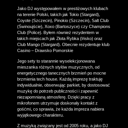
Jako DJ występowałem w prestiżowych klubach 
na terenie Polski, takich jak Tokio (Stargard), 
Coyote (Szczecin), Pinokio (Szczecin), Salt Club 
(Świnoujście), Xoxo (Bartoszyce) czy Champions 
Club (Police). Byłem również rezydentem w 
takich miejscach jak Złota Rybka (Ińsko) oraz 
Club Mango (Stargard). Obecnie rezydentuje klub 
Casino – Drawsko Pomorskie
Jego sety to starannie wyselekcjonowana 
mieszanka różnych stylów muzycznych, od 
energetycznego tanecznych brzmień po mocne 
brzmienia tech house. Każdą imprezę traktuję 
indywidualnie, obserwując parkiet, by dostosować 
muzykę do potrzeb publiczności i zapewnić 
niezapomnianą atmosferę. Dzięki pracy z 
mikrofonem utrzymuje doskonały kontakt z 
gośćmi, co sprawia, że każda impreza nabiera 
wyjątkowego charakteru.
Z muzyką związany jest od 2005 roku, a jako DJ 