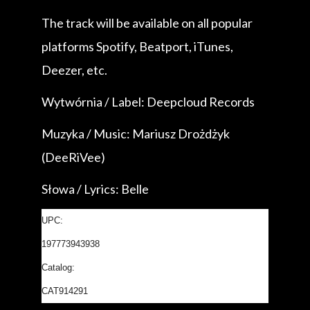
The track will be available on all popular
platforms Spotify, Beatport, iTunes,
Deezer, etc.
Wytwórnia / Label: Deepcloud Records
Muzyka / Music: Mariusz Drożdżyk
(DeeRiVee)
Słowa / Lyrics: Belle
UPC:
197773943938
Catalog:
CAT914291