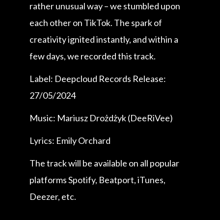
rather unusual way – we stumbled upon
each other on TikTok. The spark of
creativity ignited instantly, and within a
few days, we recorded this track.
Label: Deepcloud Records Release:
27/05/2024
Music: Mariusz Drożdżyk (DeeRiVee)
Lyrics: Emily Orchard
The track will be available on all popular
platforms Spotify, Beatport, iTunes,
Deezer, etc.