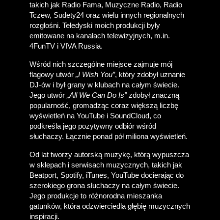
takich jak Radio Fama, Muzyczne Radio, Radio 
Tczew, Sudety24 oraz wielu innych regionalnych 
rozgłośni. Teledyski moich produkcji były 
emitowane na kanałach telewizyjnych, m.in. 
4FunTV i VIVA Russia. 
Wśród nich szczególne miejsce zajmuje mój 
flagowy utwór 
„I Wish You”
, który zdobył uznanie 
DJ-ów i był grany w klubach na całym świecie. 
Jego utwór 
„All We Can Do Is”
 zdobył znaczną 
popularność, gromadząc coraz większą liczbę 
wyświetleń na YouTube i SoundCloud, co 
podkreśla jego pozytywny odbiór wśród 
słuchaczy. Łącznie ponad pół miliona wyświetleń.
Od lat tworzy autorską muzykę, którą wypuszcza 
w sklepach i serwisach muzycznych, takich jak 
Beatport, Spotify, iTunes, YouTube docierając do 
szerokiego grona słuchaczy na całym świecie. 
Jego produkcje to różnorodna mieszanka 
gatunków, która odzwierciedla głębię muzycznych 
inspiracji.