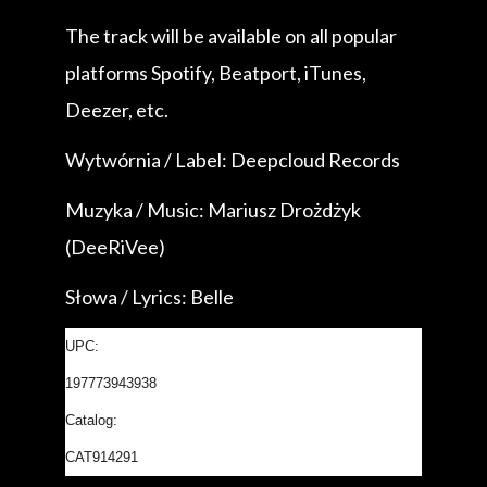
The track will be available on all popular
platforms Spotify, Beatport, iTunes,
Deezer, etc.
Wytwórnia / Label: Deepcloud Records
Muzyka / Music: Mariusz Drożdżyk
(DeeRiVee)
Słowa / Lyrics: Belle
UPC:
197773943938
Catalog:
CAT914291