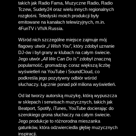
takich jak Radio Fama, Muzyczne Radio, Radio 
Tczew, Sudety24 oraz wielu innych regionalnych 
rozgłośni. Teledyski moich produkcji były 
emitowane na kanałach telewizyjnych, m.in. 
4FunTV i VIVA Russia. 
Wśród nich szczególne miejsce zajmuje mój 
flagowy utwór 
„I Wish You”
, który zdobył uznanie 
DJ-ów i był grany w klubach na całym świecie. 
Jego utwór 
„All We Can Do Is”
 zdobył znaczną 
popularność, gromadząc coraz większą liczbę 
wyświetleń na YouTube i SoundCloud, co 
podkreśla jego pozytywny odbiór wśród 
słuchaczy. Łącznie ponad pół miliona wyświetleń.
Od lat tworzy autorską muzykę, którą wypuszcza 
w sklepach i serwisach muzycznych, takich jak 
Beatport, Spotify, iTunes, YouTube docierając do 
szerokiego grona słuchaczy na całym świecie. 
Jego produkcje to różnorodna mieszanka 
gatunków, która odzwierciedla głębię muzycznych 
inspiracji.