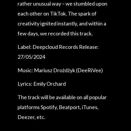
rather unusual way – we stumbled upon
each other on TikTok. The spark of
creativity ignited instantly, and within a
few days, we recorded this track.
Label: Deepcloud Records Release:
27/05/2024
Music: Mariusz Drożdżyk (DeeRiVee)
Lyrics: Emily Orchard
The track will be available on all popular
platforms Spotify, Beatport, iTunes,
Deezer, etc.