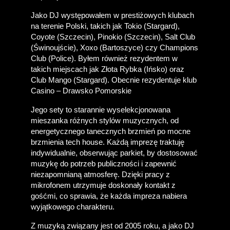
Jako DJ występowałem w prestiżowych klubach 
na terenie Polski, takich jak Tokio (Stargard), 
Coyote (Szczecin), Pinokio (Szczecin), Salt Club 
(Świnoujście), Xoxo (Bartoszyce) czy Champions 
Club (Police). Byłem również rezydentem w 
takich miejscach jak Złota Rybka (Ińsko) oraz 
Club Mango (Stargard). Obecnie rezydentuje klub 
Casino – Drawsko Pomorskie
Jego sety to starannie wyselekcjonowana 
mieszanka różnych stylów muzycznych, od 
energetycznego tanecznych brzmień po mocne 
brzmienia tech house. Każdą imprezę traktuję 
indywidualnie, obserwując parkiet, by dostosować 
muzykę do potrzeb publiczności i zapewnić 
niezapomnianą atmosferę. Dzięki pracy z 
mikrofonem utrzymuje doskonały kontakt z 
gośćmi, co sprawia, że każda impreza nabiera 
wyjątkowego charakteru.
Z muzyką związany jest od 2005 roku, a jako DJ 