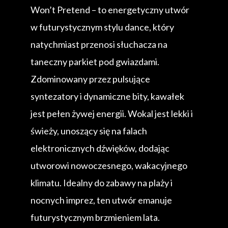
Won’t Pretend – to energetyczny utwór
w futurystycznym stylu dance, który
natychmiast przenosi słuchacza na
taneczny parkiet pod gwiazdami.
Zdominowany przez pulsujące
syntezatory i dynamiczne bity, kawałek
jest pełen żywej energii. Wokal jest lekki i
świeży, unoszący się na falach
elektronicznych dźwięków, dodając
utworowi nowoczesnego, wakacyjnego
klimatu. Idealny do zabawy na plaży i
nocnych imprez, ten utwór emanuje
futurystycznym brzmieniem lata.