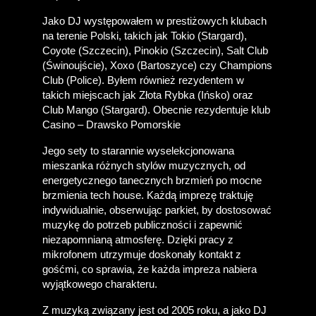
Jako DJ występowałem w prestiżowych klubach 
na terenie Polski, takich jak Tokio (Stargard), 
Coyote (Szczecin), Pinokio (Szczecin), Salt Club 
(Świnoujście), Xoxo (Bartoszyce) czy Champions 
Club (Police). Byłem również rezydentem w 
takich miejscach jak Złota Rybka (Ińsko) oraz 
Club Mango (Stargard). Obecnie rezydentuje klub 
Casino – Drawsko Pomorskie
Jego sety to starannie wyselekcjonowana 
mieszanka różnych stylów muzycznych, od 
energetycznego tanecznych brzmień po mocne 
brzmienia tech house. Każdą imprezę traktuję 
indywidualnie, obserwując parkiet, by dostosować 
muzykę do potrzeb publiczności i zapewnić 
niezapomnianą atmosferę. Dzięki pracy z 
mikrofonem utrzymuje doskonały kontakt z 
gośćmi, co sprawia, że każda impreza nabiera 
wyjątkowego charakteru.
Z muzyką związany jest od 2005 roku, a jako DJ 