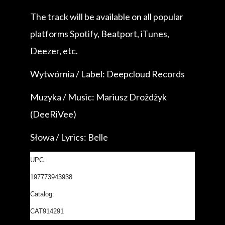
The track will be available on all popular
platforms Spotify, Beatport, iTunes,
Deezer, etc.
Wytwórnia / Label: Deepcloud Records
Muzyka / Music: Mariusz Drożdżyk
(DeeRiVee)
Słowa / Lyrics: Belle
UPC:
197773943938
Catalog:
CAT914291