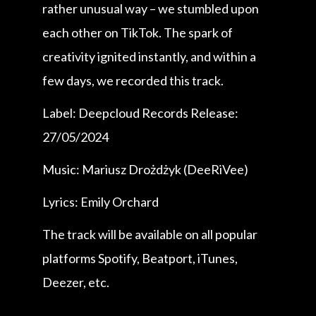
rather unusual way – we stumbled upon
each other on TikTok. The spark of
creativity ignited instantly, and within a
few days, we recorded this track.
Label: Deepcloud Records Release:
27/05/2024
Music: Mariusz Drożdżyk (DeeRiVee)
Lyrics: Emily Orchard
The track will be available on all popular
platforms Spotify, Beatport, iTunes,
Deezer, etc.