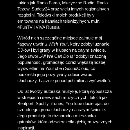
takich jak Radio Fama, Muzyczne Radio, Radio 
Tczew, Sudety24 oraz wielu innych regionalnych 
rozgłośni. Teledyski moich produkcji były 
emitowane na kanałach telewizyjnych, m.in. 
4FunTV i VIVA Russia. 
Wśród nich szczególne miejsce zajmuje mój 
flagowy utwór 
„I Wish You”
, który zdobył uznanie 
DJ-ów i był grany w klubach na całym świecie. 
Jego utwór 
„All We Can Do Is”
 zdobył znaczną 
popularność, gromadząc coraz większą liczbę 
wyświetleń na YouTube i SoundCloud, co 
podkreśla jego pozytywny odbiór wśród 
słuchaczy. Łącznie ponad pół miliona wyświetleń.
Od lat tworzy autorską muzykę, którą wypuszcza 
w sklepach i serwisach muzycznych, takich jak 
Beatport, Spotify, iTunes, YouTube docierając do 
szerokiego grona słuchaczy na całym świecie. 
Jego produkcje to różnorodna mieszanka 
gatunków, która odzwierciedla głębię muzycznych 
inspiracji.