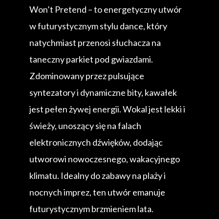
Won’t Pretend – to energetyczny utwór
w futurystycznym stylu dance, który
natychmiast przenosi słuchacza na
taneczny parkiet pod gwiazdami.
Zdominowany przez pulsujące
syntezatory i dynamiczne bity, kawałek
jest pełen żywej energii. Wokal jest lekki i
świeży, unoszący się na falach
elektronicznych dźwięków, dodając
utworowi nowoczesnego, wakacyjnego
klimatu. Idealny do zabawy na plaży i
nocnych imprez, ten utwór emanuje
futurystycznym brzmieniem lata.