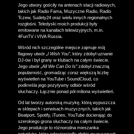
Jego utwory gościły na antenach stacji radiowych, 
takich jak Radio Fama, Muzyczne Radio, Radio 
Tczew, Sudety24 oraz wielu innych regionalnych 
rozgłośni. Teledyski moich produkcji były 
emitowane na kanałach telewizyjnych, m.in. 
4FunTV i VIVA Russia. 
Wśród nich szczególne miejsce zajmuje mój 
flagowy utwór 
„I Wish You”
, który zdobył uznanie 
DJ-ów i był grany w klubach na całym świecie. 
Jego utwór 
„All We Can Do Is”
 zdobył znaczną 
popularność, gromadząc coraz większą liczbę 
wyświetleń na YouTube i SoundCloud, co 
podkreśla jego pozytywny odbiór wśród 
słuchaczy. Łącznie ponad pół miliona wyświetleń.
Od lat tworzy autorską muzykę, którą wypuszcza 
w sklepach i serwisach muzycznych, takich jak 
Beatport, Spotify, iTunes, YouTube docierając do 
szerokiego grona słuchaczy na całym świecie. 
Jego produkcje to różnorodna mieszanka 
gatunków, która odzwierciedla głębię muzycznych 