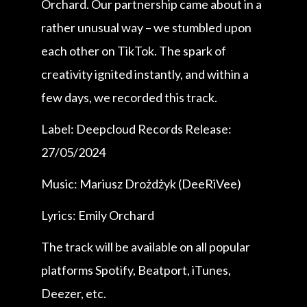
Orchard. Our partnership came about in a
rather unusual way – we stumbled upon
each other on TikTok. The spark of
creativity ignited instantly, and within a
few days, we recorded this track.
Label: Deepcloud Records Release:
27/05/2024
Music: Mariusz Drożdżyk (DeeRiVee)
Lyrics: Emily Orchard
The track will be available on all popular
platforms Spotify, Beatport, iTunes,
Deezer, etc.