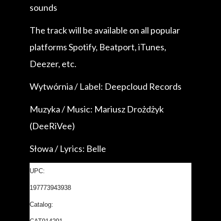
sounds
The track will be available on all popular
platforms Spotify, Beatport, iTunes,
Deezer, etc.
Wytwórnia / Label: Deepcloud Records
Muzyka / Music: Mariusz Drożdżyk
(DeeRiVee)
Słowa / Lyrics: Belle
UPC:
197773943938
Catalog: