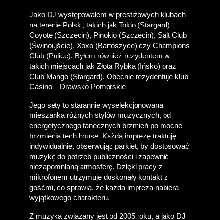
Jako DJ występowałem w prestiżowych klubach 
na terenie Polski, takich jak Tokio (Stargard), 
Coyote (Szczecin), Pinokio (Szczecin), Salt Club 
(Świnoujście), Xoxo (Bartoszyce) czy Champions 
Club (Police). Byłem również rezydentem w 
takich miejscach jak Złota Rybka (Ińsko) oraz 
Club Mango (Stargard). Obecnie rezydentuje klub 
Casino – Drawsko Pomorskie
Jego sety to starannie wyselekcjonowana 
mieszanka różnych stylów muzycznych, od 
energetycznego tanecznych brzmień po mocne 
brzmienia tech house. Każdą imprezę traktuję 
indywidualnie, obserwując parkiet, by dostosować 
muzykę do potrzeb publiczności i zapewnić 
niezapomnianą atmosferę. Dzięki pracy z 
mikrofonem utrzymuje doskonały kontakt z 
gośćmi, co sprawia, że każda impreza nabiera 
wyjątkowego charakteru.
Z muzyką związany jest od 2005 roku, a jako DJ 