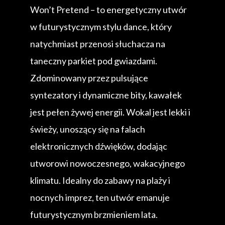
Won’t Pretend – to energetyczny utwór
w futurystycznym stylu dance, który
natychmiast przenosi słuchacza na
taneczny parkiet pod gwiazdami.
Zdominowany przez pulsujące
syntezatory i dynamiczne bity, kawałek
jest pełen żywej energii. Wokal jest lekki i
świeży, unoszący się na falach
elektronicznych dźwięków, dodając
utworowi nowoczesnego, wakacyjnego
klimatu. Idealny do zabawy na plaży i
nocnych imprez, ten utwór emanuje
futurystycznym brzmieniem lata.