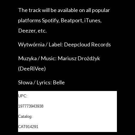
The track will be available on all popular
platforms Spotify, Beatport, iTunes,
Deezer, etc.
Wytwórnia / Label: Deepcloud Records
Muzyka / Music: Mariusz Drożdżyk
(DeeRiVee)
Słowa / Lyrics: Belle
UPC:
197773943938
Catalog:
CAT914291