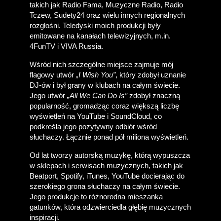
takich jak Radio Fama, Muzyczne Radio, Radio 
Tczew, Sudety24 oraz wielu innych regionalnych 
rozgłośni. Teledyski moich produkcji były 
emitowane na kanałach telewizyjnych, m.in. 
4FunTV i VIVA Russia. 
Wśród nich szczególne miejsce zajmuje mój 
flagowy utwór 
„I Wish You”
, który zdobył uznanie 
DJ-ów i był grany w klubach na całym świecie. 
Jego utwór 
„All We Can Do Is”
 zdobył znaczną 
popularność, gromadząc coraz większą liczbę 
wyświetleń na YouTube i SoundCloud, co 
podkreśla jego pozytywny odbiór wśród 
słuchaczy. Łącznie ponad pół miliona wyświetleń.
Od lat tworzy autorską muzykę, którą wypuszcza 
w sklepach i serwisach muzycznych, takich jak 
Beatport, Spotify, iTunes, YouTube docierając do 
szerokiego grona słuchaczy na całym świecie. 
Jego produkcje to różnorodna mieszanka 
gatunków, która odzwierciedla głębię muzycznych 
inspiracji.