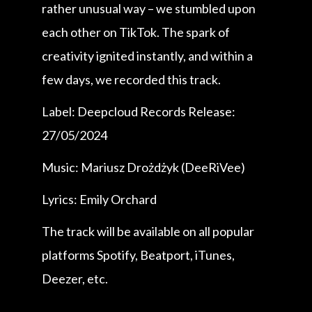
rather unusual way – we stumbled upon
each other on TikTok. The spark of
creativity ignited instantly, and within a
few days, we recorded this track.
Label: Deepcloud Records Release:
27/05/2024
Music: Mariusz Drożdżyk (DeeRiVee)
Lyrics: Emily Orchard
The track will be available on all popular
platforms Spotify, Beatport, iTunes,
Deezer, etc.