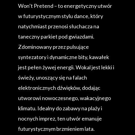
Won’t Pretend – to energetyczny utwór
w futurystycznym stylu dance, który
natychmiast przenosi słuchacza na
taneczny parkiet pod gwiazdami.
Zdominowany przez pulsujące
syntezatory i dynamiczne bity, kawałek
jest pełen żywej energii. Wokal jest lekki i
świeży, unoszący się na falach
elektronicznych dźwięków, dodając
utworowi nowoczesnego, wakacyjnego
klimatu. Idealny do zabawy na plaży i
nocnych imprez, ten utwór emanuje
futurystycznym brzmieniem lata.