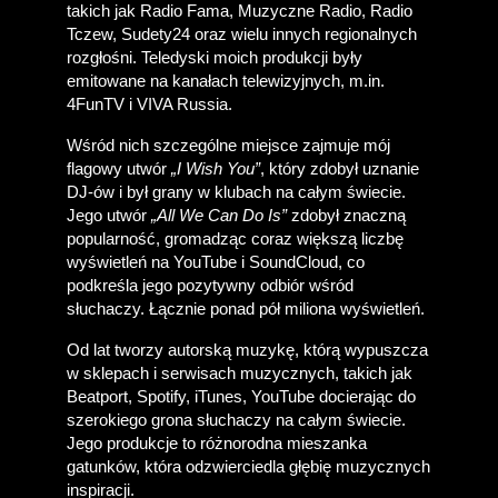
takich jak Radio Fama, Muzyczne Radio, Radio 
Tczew, Sudety24 oraz wielu innych regionalnych 
rozgłośni. Teledyski moich produkcji były 
emitowane na kanałach telewizyjnych, m.in. 
4FunTV i VIVA Russia. 
Wśród nich szczególne miejsce zajmuje mój 
flagowy utwór 
„I Wish You”
, który zdobył uznanie 
DJ-ów i był grany w klubach na całym świecie. 
Jego utwór 
„All We Can Do Is”
 zdobył znaczną 
popularność, gromadząc coraz większą liczbę 
wyświetleń na YouTube i SoundCloud, co 
podkreśla jego pozytywny odbiór wśród 
słuchaczy. Łącznie ponad pół miliona wyświetleń.
Od lat tworzy autorską muzykę, którą wypuszcza 
w sklepach i serwisach muzycznych, takich jak 
Beatport, Spotify, iTunes, YouTube docierając do 
szerokiego grona słuchaczy na całym świecie. 
Jego produkcje to różnorodna mieszanka 
gatunków, która odzwierciedla głębię muzycznych 
inspiracji.