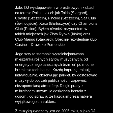
Jako DJ występowałem w prestiżowych klubach 
na terenie Polski, takich jak Tokio (Stargard), 
Coyote (Szczecin), Pinokio (Szczecin), Salt Club 
(Świnoujście), Xoxo (Bartoszyce) czy Champions 
Club (Police). Byłem również rezydentem w 
takich miejscach jak Złota Rybka (Ińsko) oraz 
Club Mango (Stargard). Obecnie rezydentuje klub 
Casino – Drawsko Pomorskie
Jego sety to starannie wyselekcjonowana 
mieszanka różnych stylów muzycznych, od 
energetycznego tanecznych brzmień po mocne 
brzmienia tech house. Każdą imprezę traktuję 
indywidualnie, obserwując parkiet, by dostosować 
muzykę do potrzeb publiczności i zapewnić 
niezapomnianą atmosferę. Dzięki pracy z 
mikrofonem utrzymuje doskonały kontakt z 
gośćmi, co sprawia, że każda impreza nabiera 
wyjątkowego charakteru.
Z muzyką związany jest od 2005 roku, a jako DJ 