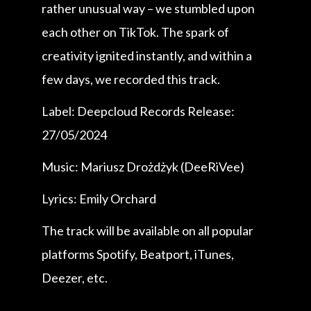
rather unusual way – we stumbled upon
each other on TikTok. The spark of
creativity ignited instantly, and within a
few days, we recorded this track.
Label: Deepcloud Records Release:
27/05/2024
Music: Mariusz Drożdżyk (DeeRiVee)
Lyrics: Emily Orchard
The track will be available on all popular
platforms Spotify, Beatport, iTunes,
Deezer, etc.