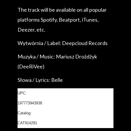
The track will be available on all popular
platforms Spotify, Beatport, iTunes,
Deezer, etc.
Wytwórnia / Label: Deepcloud Records
Muzyka / Music: Mariusz Drożdżyk
(DeeRiVee)
Słowa / Lyrics: Belle
UPC:
197773943938
Catalog:
CAT914291