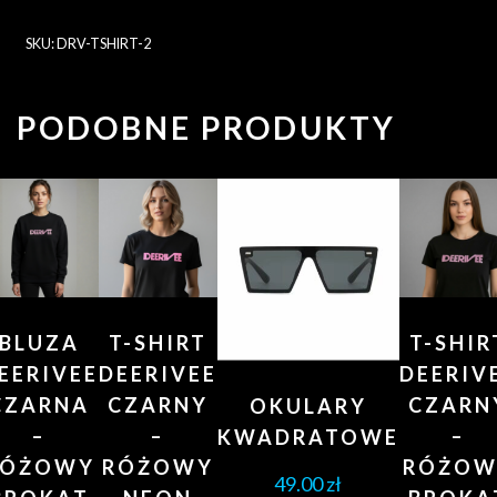
SKU:
DRV-TSHIRT-2
PODOBNE PRODUKTY
BLUZA
T-SHIRT
T-SHIR
EERIVEE
DEERIVEE
DEERIV
CZARNA
CZARNY
CZARN
OKULARY
–
–
–
KWADRATOWE
RÓŻOWY
RÓŻOWY
RÓŻOW
49.00
zł