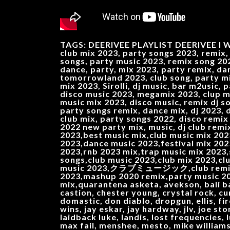
TAGS: DEERIVEE PLAYLIST DEERIVEE I WI
club mix 2023, party songs 2023, remix, 
songs, party music 2023, remix song 202
dance, party, mix 2023, party remix, da
tomorrowland 2023, club song, party mix
mix 2023, Sirolli, dj music, bar m2usic,
disco music 2023, megamix 2023, clup mü
music mix 2023, disco music, remix dj s
party songs remix, dance mix, dj 2023, 
club mix, party songs 2022, disco remix
2022 new party mix, music, dj club remi
2023,best music mix,club music mix 202
2023,dance music 2023,festival mix 20
2023,rnb 2023 mix,trap music mix 2023
songs,club music 2023,club mix 2023,cl
music 2023,クラブミュージック,club remix 2023
2023,mashup 2020 remix,party music 2
mix,quarantena asketa, avekson, bali ban
castion, chester young, crystal rock, cu
domastic, don diablo, dropgun, ellis, fir
wins, jay eskar, jay hardway, jlv, joe sto
laidback luke, landis, lost frequencies,
max fail, menshee, mesto, mike williams