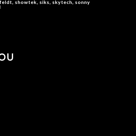
feldt, showtek, siks, skytech, sonny
l
YOU