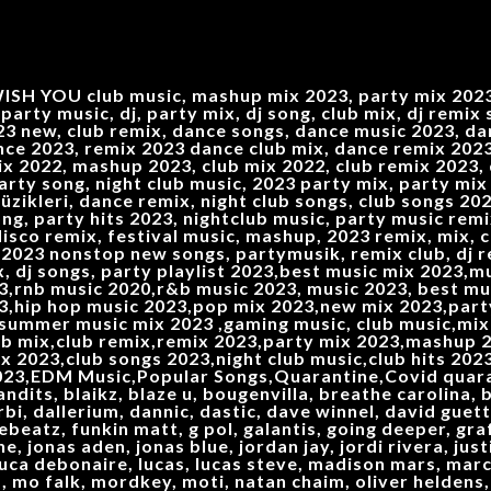
SH YOU club music, mashup mix 2023, party mix 2023,
party music, dj, party mix, dj song, club mix, dj remix
3 new, club remix, dance songs, dance music 2023, dan
nce 2023, remix 2023 dance club mix, dance remix 2023,
 2022, mashup 2023, club mix 2022, club remix 2023, d
 party song, night club music, 2023 party mix, party m
zikleri, dance remix, night club songs, club songs 202
ong, party hits 2023, nightclub music, party music rem
disco remix, festival music, mashup, 2023 remix, mix, c
 2023 nonstop new songs, partymusik, remix club, dj r
x, dj songs, party playlist 2023,best music mix 2023,
3,rnb music 2020,r&b music 2023, music 2023, best mu
23,hip hop music 2023,pop mix 2023,new mix 2023,par
,summer music mix 2023 ,gaming music, club music,mix
ub mix,club remix,remix 2023,party mix 2023,mashup 2
,club songs 2023,night club music,club hits 2023,
023,EDM Music,Popular Songs,Quarantine,Covid quara
dits, blaikz, blaze u, bougenvilla, breathe carolina, b
rbi, dallerium, dannic, dastic, dave winnel, david guett
ebeatz, funkin matt, g pol, galantis, going deeper, gra
ne, jonas aden, jonas blue, jordan jay, jordi rivera, jus
 luca debonaire, lucas, lucas steve, madison mars, mar
, mo falk, mordkey, moti, natan chaim, oliver heldens, 