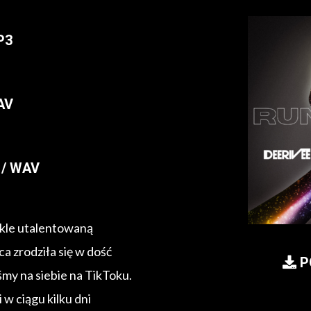
P3
AV
/ WAV
ykle utalentowaną
a zrodziła się w dość
P
śmy na siebie na TikToku.
 w ciągu kilku dni