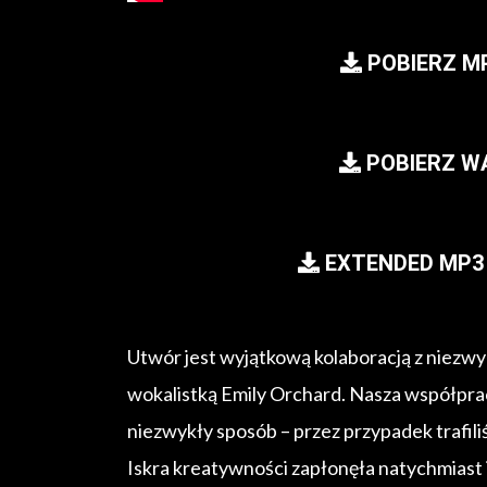
POBIERZ M
POBIERZ W
EXTENDED MP3 
Utwór jest wyjątkową kolaboracją z niezw
wokalistką Emily Orchard. Nasza współprac
niezwykły sposób – przez przypadek trafili
Iskra kreatywności zapłonęła natychmiast i