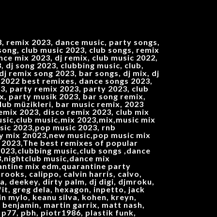
 remix 2023, dance music, party songs,
 song, club music 2023, club songs, remix
ce mix 2023, dj remix, club music 2022,
 dj song 2023, clubbing music, club,
j remix song 2023, bar songs, dj mix, dj
ix 2022 best remixes, dance songs 2023,
3, party remix 2023, party 2023, club
ix, party musik 2023, bar song remix,
lub müzikleri, bar music remix, 2023
emix 2023, disco remix 2023, club mix
music,club music,mix 2023,mix,music mix
sic 2023,pop music 2023, rnb
ty mix 2n023,new music,pop music mix
 2023,The best remixes of popular
023,clubbing music,club songs ,dance
nightclub music,dance mix
ntine mix edm,quarantine party
rooks, calippo, calvin harris, calvo,
a, deekey, dirty palm, dj digi, djmroku,
fit, greg dela, hexagon, inpetto, jack
tin mylo, keanu silva, kohen, kreyn,
c benjamin, martin garrix, matt nash,
p77, pbh, piotr1986, plastik funk,