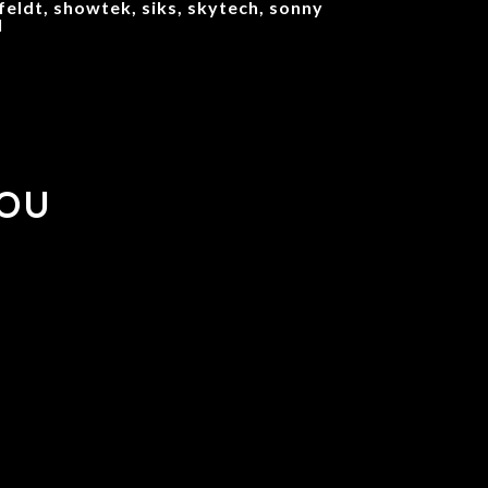
feldt, showtek, siks, skytech, sonny
l
YOU