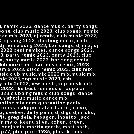
 remix 2023, dance music, party songs,
 song, club music 2023, club songs, remix
ce mix 2023, dj remix, club music 2022,
 dj song 2023, clubbing music, club,
j remix song 2023, bar songs, dj mix, dj
ix 2022 best remixes, dance songs 2023,
3, party remix 2023, party 2023, club
ix, party musik 2023, bar song remix,
lub müzikleri, bar music remix, 2023
emix 2023, disco remix 2023, club mix
music,club music,mix 2023,mix,music mix
sic 2023,pop music 2023, rnb
ty mix 2n023,new music,pop music mix
 2023,The best remixes of popular
023,clubbing music,club songs ,dance
nightclub music,dance mix
ntine mix edm,quarantine party
rooks, calippo, calvin harris, calvo,
a, deekey, dirty palm, dj digi, djmroku,
fit, greg dela, hexagon, inpetto, jack
tin mylo, keanu silva, kohen, kreyn,
c benjamin, martin garrix, matt nash,
p77, pbh, piotr1986, plastik funk,