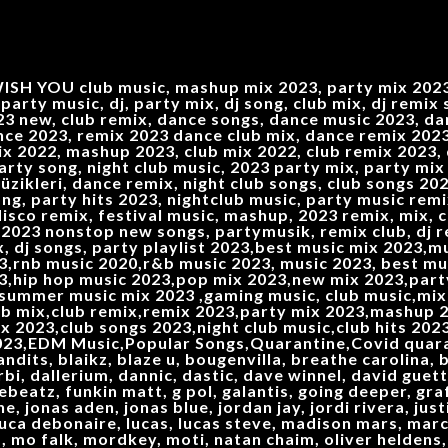
SH YOU club music, mashup mix 2023, party mix 2023,
party music, dj, party mix, dj song, club mix, dj remix
3 new, club remix, dance songs, dance music 2023, dan
nce 2023, remix 2023 dance club mix, dance remix 2023,
 2022, mashup 2023, club mix 2022, club remix 2023, d
 party song, night club music, 2023 party mix, party m
zikleri, dance remix, night club songs, club songs 202
ong, party hits 2023, nightclub music, party music rem
disco remix, festival music, mashup, 2023 remix, mix, c
 2023 nonstop new songs, partymusik, remix club, dj r
x, dj songs, party playlist 2023,best music mix 2023,
3,rnb music 2020,r&b music 2023, music 2023, best mu
23,hip hop music 2023,pop mix 2023,new mix 2023,par
,summer music mix 2023 ,gaming music, club music,mix
ub mix,club remix,remix 2023,party mix 2023,mashup 2
,club songs 2023,night club music,club hits 2023,
023,EDM Music,Popular Songs,Quarantine,Covid quara
dits, blaikz, blaze u, bougenvilla, breathe carolina, b
rbi, dallerium, dannic, dastic, dave winnel, david guett
ebeatz, funkin matt, g pol, galantis, going deeper, gra
ne, jonas aden, jonas blue, jordan jay, jordi rivera, jus
 luca debonaire, lucas, lucas steve, madison mars, mar
, mo falk, mordkey, moti, natan chaim, oliver heldens, 