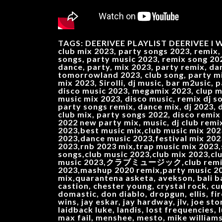
TAGS: DEERIVEE PLAYLIST DEERIVEE I WI
club mix 2023, party songs 2023, remix, 
songs, party music 2023, remix song 202
dance, party, mix 2023, party remix, da
tomorrowland 2023, club song, party mix
mix 2023, Sirolli, dj music, bar m2usic,
disco music 2023, megamix 2023, clup mü
music mix 2023, disco music, remix dj s
party songs remix, dance mix, dj 2023, 
club mix, party songs 2022, disco remix
2022 new party mix, music, dj club remi
2023,best music mix,club music mix 202
2023,dance music 2023,festival mix 20
2023,rnb 2023 mix,trap music mix 2023
songs,club music 2023,club mix 2023,cl
music 2023,クラブミュージック,club remix 2023
2023,mashup 2020 remix,party music 2
mix,quarantena asketa, avekson, bali ban
castion, chester young, crystal rock, cu
domastic, don diablo, dropgun, ellis, fir
wins, jay eskar, jay hardway, jlv, joe sto
laidback luke, landis, lost frequencies,
max fail, menshee, mesto, mike williams