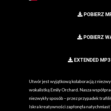
POBIERZ M
POBIERZ W
EXTENDED MP3 
Utwór jest wyjątkową kolaboracją z niezw
wokalistką Emily Orchard. Nasza współprac
niezwykły sposób – przez przypadek trafili
Iskra kreatywności zapłonęła natychmiast i