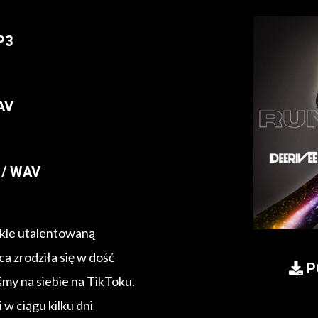
P3
AV
/ WAV
ykle utalentowaną
a zrodziła się w dość
P
śmy na siebie na TikToku.
 w ciągu kilku dni