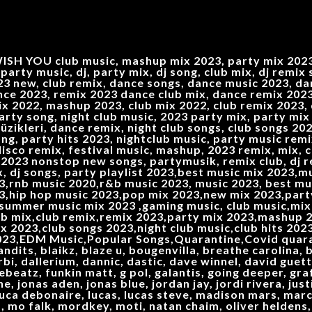
SH YOU club music, mashup mix 2023, party mix 2023,
party music, dj, party mix, dj song, club mix, dj remix
3 new, club remix, dance songs, dance music 2023, dan
nce 2023, remix 2023 dance club mix, dance remix 2023,
 2022, mashup 2023, club mix 2022, club remix 2023, d
 party song, night club music, 2023 party mix, party m
zikleri, dance remix, night club songs, club songs 202
ong, party hits 2023, nightclub music, party music rem
disco remix, festival music, mashup, 2023 remix, mix, c
 2023 nonstop new songs, partymusik, remix club, dj r
x, dj songs, party playlist 2023,best music mix 2023,
3,rnb music 2020,r&b music 2023, music 2023, best mu
23,hip hop music 2023,pop mix 2023,new mix 2023,par
,summer music mix 2023 ,gaming music, club music,mix
ub mix,club remix,remix 2023,party mix 2023,mashup 2
,club songs 2023,night club music,club hits 2023,
023,EDM Music,Popular Songs,Quarantine,Covid quara
dits, blaikz, blaze u, bougenvilla, breathe carolina, b
rbi, dallerium, dannic, dastic, dave winnel, david guett
ebeatz, funkin matt, g pol, galantis, going deeper, gra
ne, jonas aden, jonas blue, jordan jay, jordi rivera, jus
 luca debonaire, lucas, lucas steve, madison mars, mar
, mo falk, mordkey, moti, natan chaim, oliver heldens, 