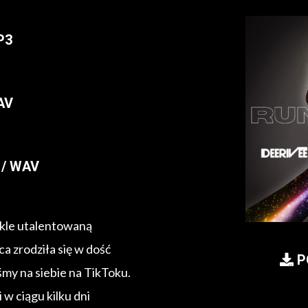
P3
AV
/ WAV
ykle utalentowaną
a zrodziła się w dość
P
śmy na siebie na TikToku.
 w ciągu kilku dni