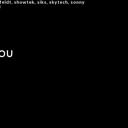
feldt, showtek, siks, skytech, sonny
l
YOU