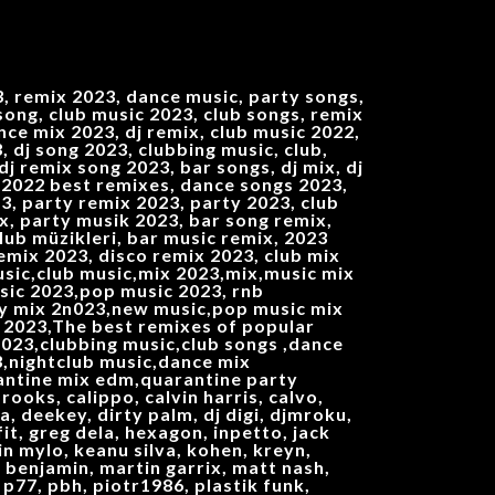
 remix 2023, dance music, party songs,
 song, club music 2023, club songs, remix
ce mix 2023, dj remix, club music 2022,
 dj song 2023, clubbing music, club,
j remix song 2023, bar songs, dj mix, dj
ix 2022 best remixes, dance songs 2023,
3, party remix 2023, party 2023, club
ix, party musik 2023, bar song remix,
lub müzikleri, bar music remix, 2023
emix 2023, disco remix 2023, club mix
music,club music,mix 2023,mix,music mix
sic 2023,pop music 2023, rnb
ty mix 2n023,new music,pop music mix
 2023,The best remixes of popular
023,clubbing music,club songs ,dance
nightclub music,dance mix
ntine mix edm,quarantine party
rooks, calippo, calvin harris, calvo,
a, deekey, dirty palm, dj digi, djmroku,
fit, greg dela, hexagon, inpetto, jack
tin mylo, keanu silva, kohen, kreyn,
c benjamin, martin garrix, matt nash,
p77, pbh, piotr1986, plastik funk,