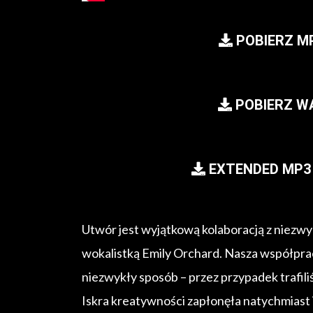
POBIERZ M
POBIERZ W
EXTENDED MP3 
Utwór jest wyjątkową kolaboracją z niezw
wokalistką Emily Orchard. Nasza współprac
niezwykły sposób – przez przypadek trafili
Iskra kreatywności zapłonęła natychmiast i