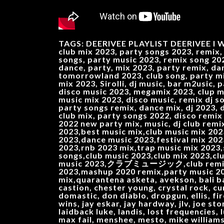
TAGS: DEERIVEE PLAYLIST DEERIVEE I WI
club mix 2023, party songs 2023, remix, 
songs, party music 2023, remix song 202
dance, party, mix 2023, party remix, da
tomorrowland 2023, club song, party mix
mix 2023, Sirolli, dj music, bar m2usic,
disco music 2023, megamix 2023, clup mü
music mix 2023, disco music, remix dj s
party songs remix, dance mix, dj 2023, 
club mix, party songs 2022, disco remix
2022 new party mix, music, dj club remi
2023,best music mix,club music mix 202
2023,dance music 2023,festival mix 20
2023,rnb 2023 mix,trap music mix 2023
songs,club music 2023,club mix 2023,cl
music 2023,クラブミュージック,club remix 2023
2023,mashup 2020 remix,party music 2
mix,quarantena asketa, avekson, bali ban
castion, chester young, crystal rock, cu
domastic, don diablo, dropgun, ellis, fir
wins, jay eskar, jay hardway, jlv, joe sto
laidback luke, landis, lost frequencies,
max fail, menshee, mesto, mike williams