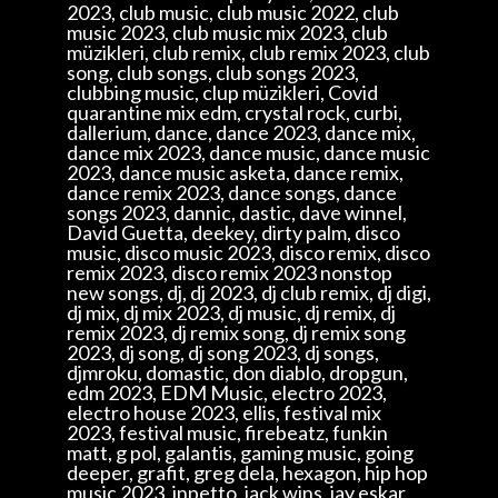
2023, club music, club music 2022, club
music 2023, club music mix 2023, club
müzikleri, club remix, club remix 2023, club
song, club songs, club songs 2023,
clubbing music, clup müzikleri, Covid
quarantine mix edm, crystal rock, curbi,
dallerium, dance, dance 2023, dance mix,
dance mix 2023, dance music, dance music
2023, dance music asketa, dance remix,
dance remix 2023, dance songs, dance
songs 2023, dannic, dastic, dave winnel,
David Guetta, deekey, dirty palm, disco
music, disco music 2023, disco remix, disco
remix 2023, disco remix 2023 nonstop
new songs, dj, dj 2023, dj club remix, dj digi,
dj mix, dj mix 2023, dj music, dj remix, dj
remix 2023, dj remix song, dj remix song
2023, dj song, dj song 2023, dj songs,
djmroku, domastic, don diablo, dropgun,
edm 2023, EDM Music, electro 2023,
electro house 2023, ellis, festival mix
2023, festival music, firebeatz, funkin
matt, g pol, galantis, gaming music, going
deeper, grafit, greg dela, hexagon, hip hop
music 2023, inpetto, jack wins, jay eskar,