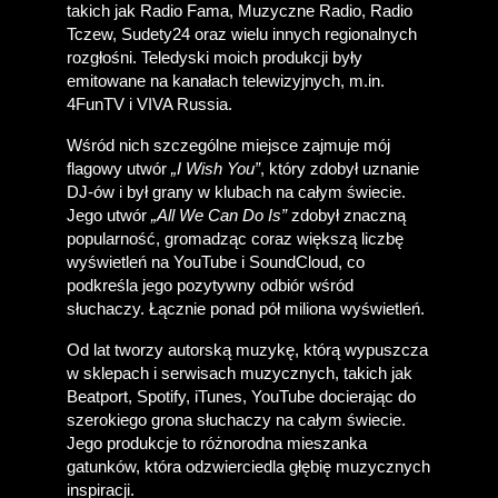
takich jak Radio Fama, Muzyczne Radio, Radio 
Tczew, Sudety24 oraz wielu innych regionalnych 
rozgłośni. Teledyski moich produkcji były 
emitowane na kanałach telewizyjnych, m.in. 
4FunTV i VIVA Russia. 
Wśród nich szczególne miejsce zajmuje mój 
flagowy utwór 
„I Wish You”
, który zdobył uznanie 
DJ-ów i był grany w klubach na całym świecie. 
Jego utwór 
„All We Can Do Is”
 zdobył znaczną 
popularność, gromadząc coraz większą liczbę 
wyświetleń na YouTube i SoundCloud, co 
podkreśla jego pozytywny odbiór wśród 
słuchaczy. Łącznie ponad pół miliona wyświetleń.
Od lat tworzy autorską muzykę, którą wypuszcza 
w sklepach i serwisach muzycznych, takich jak 
Beatport, Spotify, iTunes, YouTube docierając do 
szerokiego grona słuchaczy na całym świecie. 
Jego produkcje to różnorodna mieszanka 
gatunków, która odzwierciedla głębię muzycznych 
inspiracji.