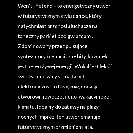
Won’t Pretend – to energetyczny utwór
w futurystycznym stylu dance, który
natychmiast przenosi słuchacza na
taneczny parkiet pod gwiazdami.
Zdominowany przez pulsujące
syntezatory i dynamiczne bity, kawałek
jest pełen żywej energii. Wokal jest lekki i
świeży, unoszący się na falach
elektronicznych dźwięków, dodając
utworowi nowoczesnego, wakacyjnego
klimatu. Idealny do zabawy na plaży i
nocnych imprez, ten utwór emanuje
futurystycznym brzmieniem lata.