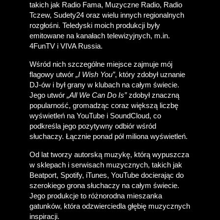
takich jak Radio Fama, Muzyczne Radio, Radio 
Tczew, Sudety24 oraz wielu innych regionalnych 
rozgłośni. Teledyski moich produkcji były 
emitowane na kanałach telewizyjnych, m.in. 
4FunTV i VIVA Russia. 
Wśród nich szczególne miejsce zajmuje mój 
flagowy utwór 
„I Wish You”
, który zdobył uznanie 
DJ-ów i był grany w klubach na całym świecie. 
Jego utwór 
„All We Can Do Is”
 zdobył znaczną 
popularność, gromadząc coraz większą liczbę 
wyświetleń na YouTube i SoundCloud, co 
podkreśla jego pozytywny odbiór wśród 
słuchaczy. Łącznie ponad pół miliona wyświetleń.
Od lat tworzy autorską muzykę, którą wypuszcza 
w sklepach i serwisach muzycznych, takich jak 
Beatport, Spotify, iTunes, YouTube docierając do 
szerokiego grona słuchaczy na całym świecie. 
Jego produkcje to różnorodna mieszanka 
gatunków, która odzwierciedla głębię muzycznych 
inspiracji.