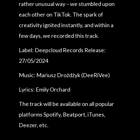
rather unusual way – we stumbled upon
each other on TikTok. The spark of
creativity ignited instantly, and within a
few days, we recorded this track.
Label: Deepcloud Records Release:
27/05/2024
Music: Mariusz Drożdżyk (DeeRiVee)
Lyrics: Emily Orchard
The track will be available on all popular
platforms Spotify, Beatport, iTunes,
Deezer, etc.