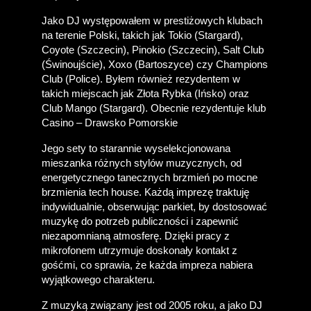
Jako DJ występowałem w prestiżowych klubach 
na terenie Polski, takich jak Tokio (Stargard), 
Coyote (Szczecin), Pinokio (Szczecin), Salt Club 
(Świnoujście), Xoxo (Bartoszyce) czy Champions 
Club (Police). Byłem również rezydentem w 
takich miejscach jak Złota Rybka (Ińsko) oraz 
Club Mango (Stargard). Obecnie rezydentuje klub 
Casino – Drawsko Pomorskie
Jego sety to starannie wyselekcjonowana 
mieszanka różnych stylów muzycznych, od 
energetycznego tanecznych brzmień po mocne 
brzmienia tech house. Każdą imprezę traktuję 
indywidualnie, obserwując parkiet, by dostosować 
muzykę do potrzeb publiczności i zapewnić 
niezapomnianą atmosferę. Dzięki pracy z 
mikrofonem utrzymuje doskonały kontakt z 
gośćmi, co sprawia, że każda impreza nabiera 
wyjątkowego charakteru.
Z muzyką związany jest od 2005 roku, a jako DJ 