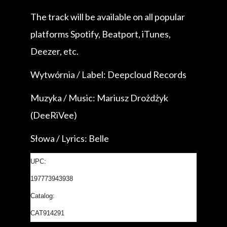
The track will be available on all popular
platforms Spotify, Beatport, iTunes,
Deezer, etc.
Wytwórnia / Label: Deepcloud Records
Muzyka / Music: Mariusz Drożdżyk
(DeeRiVee)
Słowa / Lyrics: Belle
UPC:
197773943938
Catalog:
CAT914291