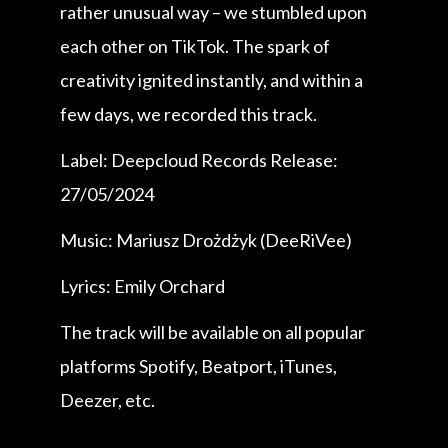
rather unusual way – we stumbled upon
each other on TikTok. The spark of
creativity ignited instantly, and within a
few days, we recorded this track.
Label: Deepcloud Records Release:
27/05/2024
Music: Mariusz Drożdżyk (DeeRiVee)
Lyrics: Emily Orchard
The track will be available on all popular
platforms Spotify, Beatport, iTunes,
Deezer, etc.