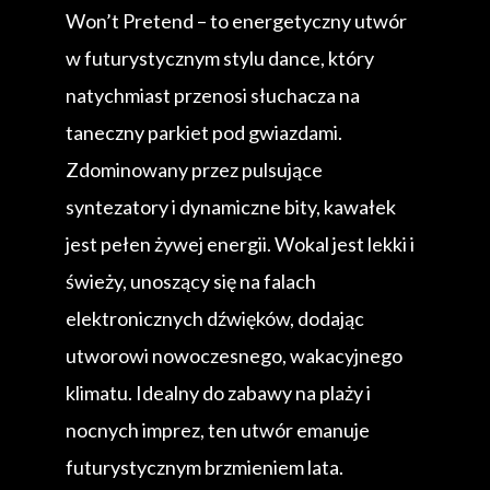
Won’t Pretend – to energetyczny utwór
w futurystycznym stylu dance, który
natychmiast przenosi słuchacza na
taneczny parkiet pod gwiazdami.
Zdominowany przez pulsujące
syntezatory i dynamiczne bity, kawałek
jest pełen żywej energii. Wokal jest lekki i
świeży, unoszący się na falach
elektronicznych dźwięków, dodając
utworowi nowoczesnego, wakacyjnego
klimatu. Idealny do zabawy na plaży i
nocnych imprez, ten utwór emanuje
futurystycznym brzmieniem lata.