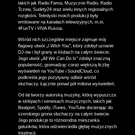
takich jak Radio Fama, Muzyczne Radio, Radio 
Tczew, Sudety24 oraz wielu innych regionalnych 
rozgłośni. Teledyski moich produkcji były 
emitowane na kanałach telewizyjnych, m.in. 
4FunTV i VIVA Russia. 
Wśród nich szczególne miejsce zajmuje mój 
flagowy utwór 
„I Wish You”
, który zdobył uznanie 
DJ-ów i był grany w klubach na całym świecie. 
Jego utwór 
„All We Can Do Is”
 zdobył znaczną 
popularność, gromadząc coraz większą liczbę 
wyświetleń na YouTube i SoundCloud, co 
podkreśla jego pozytywny odbiór wśród 
słuchaczy. Łącznie ponad pół miliona wyświetleń.
Od lat tworzy autorską muzykę, którą wypuszcza 
w sklepach i serwisach muzycznych, takich jak 
Beatport, Spotify, iTunes, YouTube docierając do 
szerokiego grona słuchaczy na całym świecie. 
Jego produkcje to różnorodna mieszanka 
gatunków, która odzwierciedla głębię muzycznych 
inspiracji.