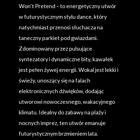
Won’t Pretend – to energetyczny utwór
w futurystycznym stylu dance, który
natychmiast przenosi słuchacza na
taneczny parkiet pod gwiazdami.
Zdominowany przez pulsujące
syntezatory i dynamiczne bity, kawałek
jest pełen żywej energii. Wokal jest lekki i
świeży, unoszący się na falach
elektronicznych dźwięków, dodając
utworowi nowoczesnego, wakacyjnego
klimatu. Idealny do zabawy na plaży i
nocnych imprez, ten utwór emanuje
futurystycznym brzmieniem lata.