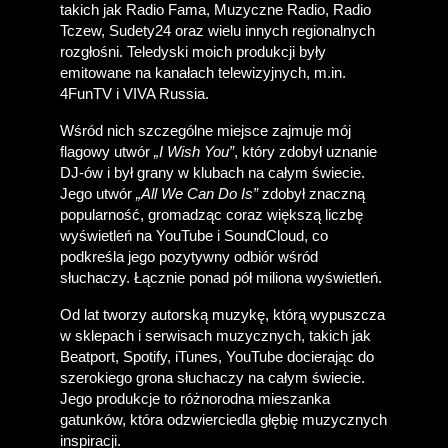
takich jak Radio Fama, Muzyczne Radio, Radio 
Tczew, Sudety24 oraz wielu innych regionalnych 
rozgłośni. Teledyski moich produkcji były 
emitowane na kanałach telewizyjnych, m.in. 
4FunTV i VIVA Russia. 
Wśród nich szczególne miejsce zajmuje mój 
flagowy utwór 
„I Wish You”
, który zdobył uznanie 
DJ-ów i był grany w klubach na całym świecie. 
Jego utwór 
„All We Can Do Is”
 zdobył znaczną 
popularność, gromadząc coraz większą liczbę 
wyświetleń na YouTube i SoundCloud, co 
podkreśla jego pozytywny odbiór wśród 
słuchaczy. Łącznie ponad pół miliona wyświetleń.
Od lat tworzy autorską muzykę, którą wypuszcza 
w sklepach i serwisach muzycznych, takich jak 
Beatport, Spotify, iTunes, YouTube docierając do 
szerokiego grona słuchaczy na całym świecie. 
Jego produkcje to różnorodna mieszanka 
gatunków, która odzwierciedla głębię muzycznych 
inspiracji.