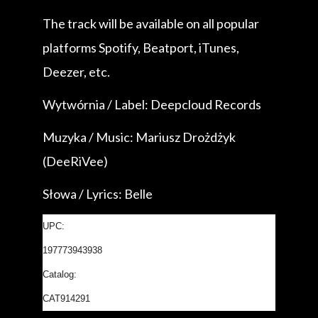
The track will be available on all popular
platforms Spotify, Beatport, iTunes,
Deezer, etc.
Wytwórnia / Label: Deepcloud Records
Muzyka / Music: Mariusz Drożdżyk
(DeeRiVee)
Słowa / Lyrics: Belle
UPC:
197773943938
Catalog:
CAT914291