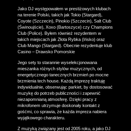
Jako DJ występowałem w prestiżowych klubach 
na terenie Polski, takich jak Tokio (Stargard), 
Coyote (Szczecin), Pinokio (Szczecin), Salt Club 
(Świnoujście), Xoxo (Bartoszyce) czy Champions 
Club (Police). Byłem również rezydentem w 
takich miejscach jak Złota Rybka (Ińsko) oraz 
Club Mango (Stargard). Obecnie rezydentuje klub 
Casino – Drawsko Pomorskie
Jego sety to starannie wyselekcjonowana 
mieszanka różnych stylów muzycznych, od 
energetycznego tanecznych brzmień po mocne 
brzmienia tech house. Każdą imprezę traktuję 
indywidualnie, obserwując parkiet, by dostosować 
muzykę do potrzeb publiczności i zapewnić 
niezapomnianą atmosferę. Dzięki pracy z 
mikrofonem utrzymuje doskonały kontakt z 
gośćmi, co sprawia, że każda impreza nabiera 
wyjątkowego charakteru.
Z muzyką związany jest od 2005 roku, a jako DJ 