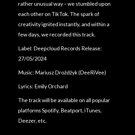
rather unusual way – we stumbled upon
each other on TikTok. The spark of
creativity ignited instantly, and within a
few days, we recorded this track.
Label: Deepcloud Records Release:
27/05/2024
Music: Mariusz Drożdżyk (DeeRiVee)
Lyrics: Emily Orchard
The track will be available on all popular
platforms Spotify, Beatport, iTunes,
Deezer, etc.