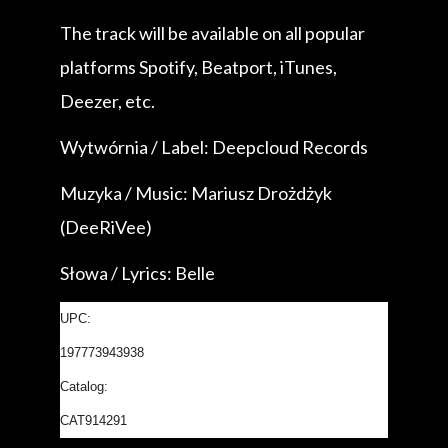
The track will be available on all popular
platforms Spotify, Beatport, iTunes,
Deezer, etc.
Wytwórnia / Label: Deepcloud Records
Muzyka / Music: Mariusz Drożdżyk
(DeeRiVee)
Słowa / Lyrics: Belle
UPC:
197773943938
Catalog:
CAT914291