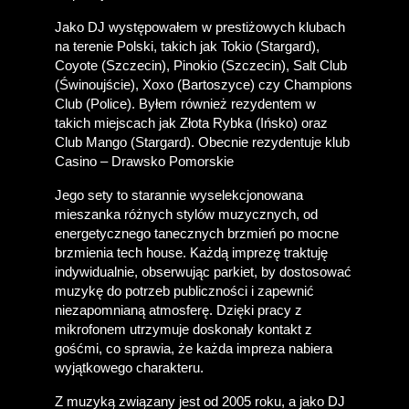
Jako DJ występowałem w prestiżowych klubach 
na terenie Polski, takich jak Tokio (Stargard), 
Coyote (Szczecin), Pinokio (Szczecin), Salt Club 
(Świnoujście), Xoxo (Bartoszyce) czy Champions 
Club (Police). Byłem również rezydentem w 
takich miejscach jak Złota Rybka (Ińsko) oraz 
Club Mango (Stargard). Obecnie rezydentuje klub 
Casino – Drawsko Pomorskie
Jego sety to starannie wyselekcjonowana 
mieszanka różnych stylów muzycznych, od 
energetycznego tanecznych brzmień po mocne 
brzmienia tech house. Każdą imprezę traktuję 
indywidualnie, obserwując parkiet, by dostosować 
muzykę do potrzeb publiczności i zapewnić 
niezapomnianą atmosferę. Dzięki pracy z 
mikrofonem utrzymuje doskonały kontakt z 
gośćmi, co sprawia, że każda impreza nabiera 
wyjątkowego charakteru.
Z muzyką związany jest od 2005 roku, a jako DJ 