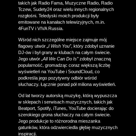
takich jak Radio Fama, Muzyczne Radio, Radio 
Tczew, Sudety24 oraz wielu innych regionalnych 
rozgłośni. Teledyski moich produkcji były 
emitowane na kanałach telewizyjnych, m.in. 
4FunTV i VIVA Russia. 
Wśród nich szczególne miejsce zajmuje mój 
flagowy utwór 
„I Wish You”
, który zdobył uznanie 
DJ-ów i był grany w klubach na całym świecie. 
Jego utwór 
„All We Can Do Is”
 zdobył znaczną 
popularność, gromadząc coraz większą liczbę 
wyświetleń na YouTube i SoundCloud, co 
podkreśla jego pozytywny odbiór wśród 
słuchaczy. Łącznie ponad pół miliona wyświetleń.
Od lat tworzy autorską muzykę, którą wypuszcza 
w sklepach i serwisach muzycznych, takich jak 
Beatport, Spotify, iTunes, YouTube docierając do 
szerokiego grona słuchaczy na całym świecie. 
Jego produkcje to różnorodna mieszanka 
gatunków, która odzwierciedla głębię muzycznych 
inspiracji.