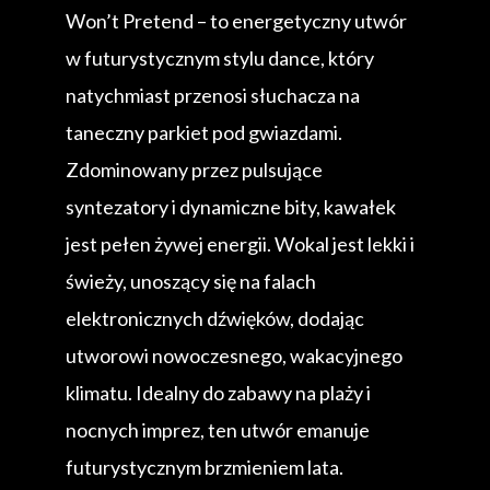
Won’t Pretend – to energetyczny utwór
w futurystycznym stylu dance, który
natychmiast przenosi słuchacza na
taneczny parkiet pod gwiazdami.
Zdominowany przez pulsujące
syntezatory i dynamiczne bity, kawałek
jest pełen żywej energii. Wokal jest lekki i
świeży, unoszący się na falach
elektronicznych dźwięków, dodając
utworowi nowoczesnego, wakacyjnego
klimatu. Idealny do zabawy na plaży i
nocnych imprez, ten utwór emanuje
futurystycznym brzmieniem lata.