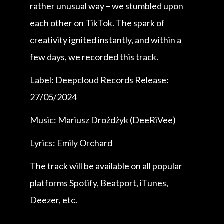
rather unusual way – we stumbled upon
each other on TikTok. The spark of
creativity ignited instantly, and within a
few days, we recorded this track.
Label: Deepcloud Records Release:
27/05/2024
Music: Mariusz Drożdżyk (DeeRiVee)
Lyrics: Emily Orchard
The track will be available on all popular
platforms Spotify, Beatport, iTunes,
Deezer, etc.