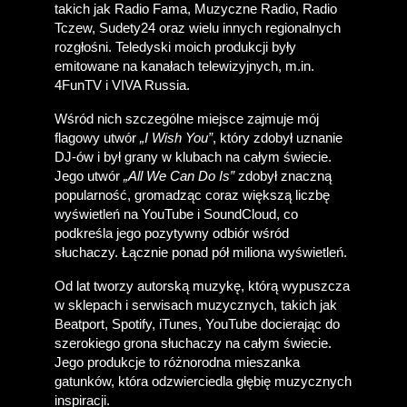
takich jak Radio Fama, Muzyczne Radio, Radio 
Tczew, Sudety24 oraz wielu innych regionalnych 
rozgłośni. Teledyski moich produkcji były 
emitowane na kanałach telewizyjnych, m.in. 
4FunTV i VIVA Russia. 
Wśród nich szczególne miejsce zajmuje mój 
flagowy utwór 
„I Wish You”
, który zdobył uznanie 
DJ-ów i był grany w klubach na całym świecie. 
Jego utwór 
„All We Can Do Is”
 zdobył znaczną 
popularność, gromadząc coraz większą liczbę 
wyświetleń na YouTube i SoundCloud, co 
podkreśla jego pozytywny odbiór wśród 
słuchaczy. Łącznie ponad pół miliona wyświetleń.
Od lat tworzy autorską muzykę, którą wypuszcza 
w sklepach i serwisach muzycznych, takich jak 
Beatport, Spotify, iTunes, YouTube docierając do 
szerokiego grona słuchaczy na całym świecie. 
Jego produkcje to różnorodna mieszanka 
gatunków, która odzwierciedla głębię muzycznych 
inspiracji.