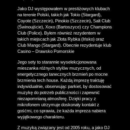
Jako DJ występowałem w prestiżowych klubach 
na terenie Polski, takich jak Tokio (Stargard), 
Coyote (Szczecin), Pinokio (Szczecin), Salt Club 
(Świnoujście), Xoxo (Bartoszyce) czy Champions 
Club (Police). Byłem również rezydentem w 
takich miejscach jak Złota Rybka (Ińsko) oraz 
Club Mango (Stargard). Obecnie rezydentuje klub 
Casino – Drawsko Pomorskie
Jego sety to starannie wyselekcjonowana 
mieszanka różnych stylów muzycznych, od 
energetycznego tanecznych brzmień po mocne 
brzmienia tech house. Każdą imprezę traktuję 
indywidualnie, obserwując parkiet, by dostosować 
muzykę do potrzeb publiczności i zapewnić 
niezapomnianą atmosferę. Dzięki pracy z 
mikrofonem utrzymuje doskonały kontakt z 
gośćmi, co sprawia, że każda impreza nabiera 
wyjątkowego charakteru.
Z muzyką związany jest od 2005 roku, a jako DJ 