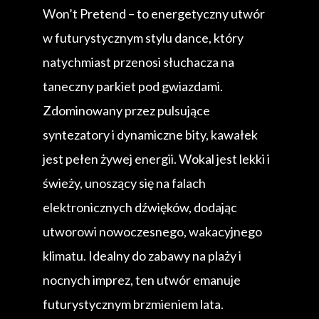
Won’t Pretend – to energetyczny utwór
w futurystycznym stylu dance, który
natychmiast przenosi słuchacza na
taneczny parkiet pod gwiazdami.
Zdominowany przez pulsujące
syntezatory i dynamiczne bity, kawałek
jest pełen żywej energii. Wokal jest lekki i
świeży, unoszący się na falach
elektronicznych dźwięków, dodając
utworowi nowoczesnego, wakacyjnego
klimatu. Idealny do zabawy na plaży i
nocnych imprez, ten utwór emanuje
futurystycznym brzmieniem lata.