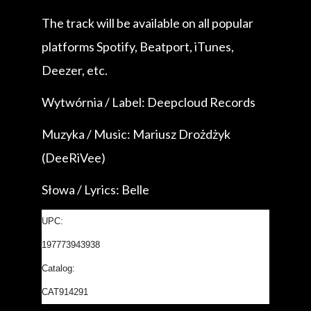
The track will be available on all popular
platforms Spotify, Beatport, iTunes,
Deezer, etc.
Wytwórnia / Label: Deepcloud Records
Muzyka / Music: Mariusz Drożdżyk
(DeeRiVee)
Słowa / Lyrics: Belle
UPC:
197773943938
Catalog:
CAT914291