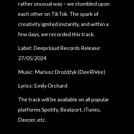
rather unusual way – we stumbled upon
each other on TikTok. The spark of
creativity ignited instantly, and within a
few days, we recorded this track.
Label: Deepcloud Records Release:
27/05/2024
Music: Mariusz Drożdżyk (DeeRiVee)
Lyrics: Emily Orchard
The track will be available on all popular
platforms Spotify, Beatport, iTunes,
Deezer, etc.