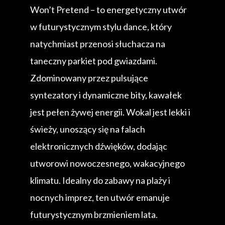
Won’t Pretend – to energetyczny utwór
w futurystycznym stylu dance, który
natychmiast przenosi słuchacza na
taneczny parkiet pod gwiazdami.
Zdominowany przez pulsujące
syntezatory i dynamiczne bity, kawałek
jest pełen żywej energii. Wokal jest lekki i
świeży, unoszący się na falach
elektronicznych dźwięków, dodając
utworowi nowoczesnego, wakacyjnego
klimatu. Idealny do zabawy na plaży i
nocnych imprez, ten utwór emanuje
futurystycznym brzmieniem lata.