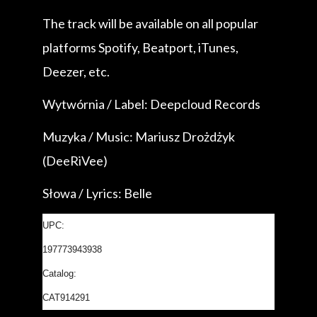
The track will be available on all popular
platforms Spotify, Beatport, iTunes,
Deezer, etc.
Wytwórnia / Label: Deepcloud Records
Muzyka / Music: Mariusz Drożdżyk
(DeeRiVee)
Słowa / Lyrics: Belle
UPC:
197773943938
Catalog:
CAT914291