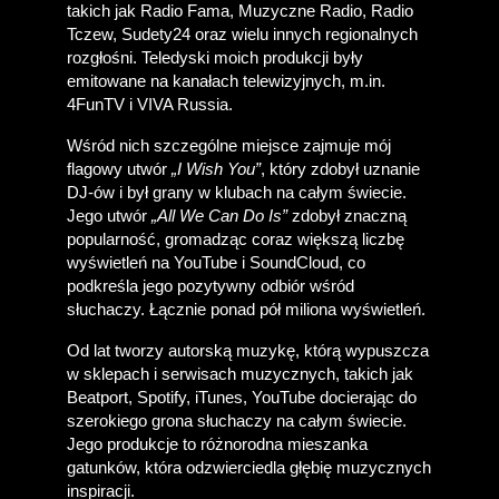
takich jak Radio Fama, Muzyczne Radio, Radio 
Tczew, Sudety24 oraz wielu innych regionalnych 
rozgłośni. Teledyski moich produkcji były 
emitowane na kanałach telewizyjnych, m.in. 
4FunTV i VIVA Russia. 
Wśród nich szczególne miejsce zajmuje mój 
flagowy utwór 
„I Wish You”
, który zdobył uznanie 
DJ-ów i był grany w klubach na całym świecie. 
Jego utwór 
„All We Can Do Is”
 zdobył znaczną 
popularność, gromadząc coraz większą liczbę 
wyświetleń na YouTube i SoundCloud, co 
podkreśla jego pozytywny odbiór wśród 
słuchaczy. Łącznie ponad pół miliona wyświetleń.
Od lat tworzy autorską muzykę, którą wypuszcza 
w sklepach i serwisach muzycznych, takich jak 
Beatport, Spotify, iTunes, YouTube docierając do 
szerokiego grona słuchaczy na całym świecie. 
Jego produkcje to różnorodna mieszanka 
gatunków, która odzwierciedla głębię muzycznych 
inspiracji.