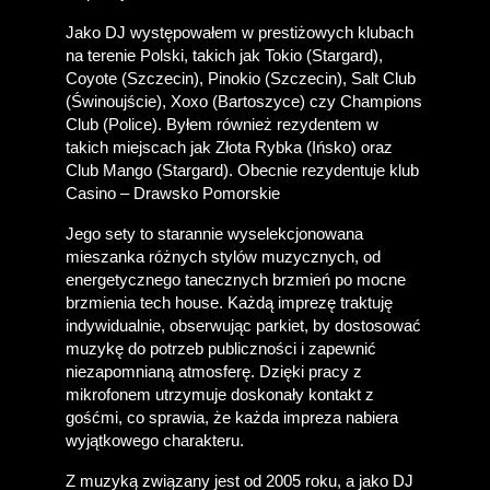
Jako DJ występowałem w prestiżowych klubach 
na terenie Polski, takich jak Tokio (Stargard), 
Coyote (Szczecin), Pinokio (Szczecin), Salt Club 
(Świnoujście), Xoxo (Bartoszyce) czy Champions 
Club (Police). Byłem również rezydentem w 
takich miejscach jak Złota Rybka (Ińsko) oraz 
Club Mango (Stargard). Obecnie rezydentuje klub 
Casino – Drawsko Pomorskie
Jego sety to starannie wyselekcjonowana 
mieszanka różnych stylów muzycznych, od 
energetycznego tanecznych brzmień po mocne 
brzmienia tech house. Każdą imprezę traktuję 
indywidualnie, obserwując parkiet, by dostosować 
muzykę do potrzeb publiczności i zapewnić 
niezapomnianą atmosferę. Dzięki pracy z 
mikrofonem utrzymuje doskonały kontakt z 
gośćmi, co sprawia, że każda impreza nabiera 
wyjątkowego charakteru.
Z muzyką związany jest od 2005 roku, a jako DJ 