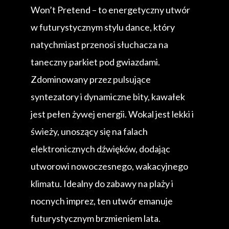
Won’t Pretend – to energetyczny utwór
w futurystycznym stylu dance, który
natychmiast przenosi słuchacza na
taneczny parkiet pod gwiazdami.
Zdominowany przez pulsujące
syntezatory i dynamiczne bity, kawałek
jest pełen żywej energii. Wokal jest lekki i
świeży, unoszący się na falach
elektronicznych dźwięków, dodając
utworowi nowoczesnego, wakacyjnego
klimatu. Idealny do zabawy na plaży i
nocnych imprez, ten utwór emanuje
futurystycznym brzmieniem lata.