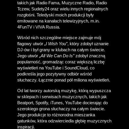
takich jak Radio Fama, Muzyczne Radio, Radio 
Tczew, Sudety24 oraz wielu innych regionalnych 
rozgłośni. Teledyski moich produkcji były 
emitowane na kanałach telewizyjnych, m.in. 
4FunTV i VIVA Russia. 
Wśród nich szczególne miejsce zajmuje mój 
flagowy utwór 
„I Wish You”
, który zdobył uznanie 
DJ-ów i był grany w klubach na całym świecie. 
Jego utwór 
„All We Can Do Is”
 zdobył znaczną 
popularność, gromadząc coraz większą liczbę 
wyświetleń na YouTube i SoundCloud, co 
podkreśla jego pozytywny odbiór wśród 
słuchaczy. Łącznie ponad pół miliona wyświetleń.
Od lat tworzy autorską muzykę, którą wypuszcza 
w sklepach i serwisach muzycznych, takich jak 
Beatport, Spotify, iTunes, YouTube docierając do 
szerokiego grona słuchaczy na całym świecie. 
Jego produkcje to różnorodna mieszanka 
gatunków, która odzwierciedla głębię muzycznych 
inspiracji.