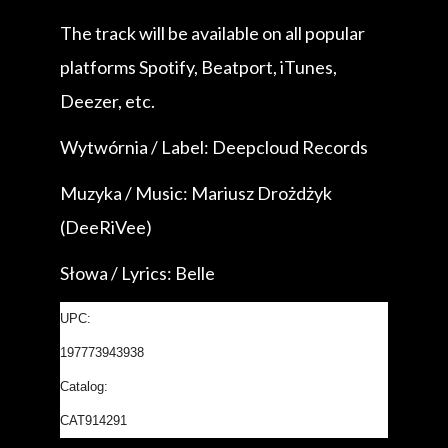
The track will be available on all popular
platforms Spotify, Beatport, iTunes,
Deezer, etc.
Wytwórnia / Label: Deepcloud Records
Muzyka / Music: Mariusz Drożdżyk
(DeeRiVee)
Słowa / Lyrics: Belle
UPC:
197773943938
Catalog:
CAT914291