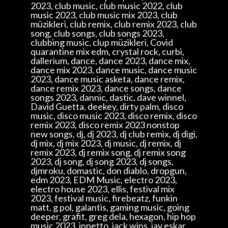
2023, club music, club music 2022, club
music 2023, club music mix 2023, club
müzikleri, club remix, club remix 2023, club
song, club songs, club songs 2023,
clubbing music, clup müzikleri, Covid
quarantine mix edm, crystal rock, curbi,
dallerium, dance, dance 2023, dance mix,
dance mix 2023, dance music, dance music
2023, dance music asketa, dance remix,
dance remix 2023, dance songs, dance
songs 2023, dannic, dastic, dave winnel,
David Guetta, deekey, dirty palm, disco
music, disco music 2023, disco remix, disco
remix 2023, disco remix 2023 nonstop
new songs, dj, dj 2023, dj club remix, dj digi,
dj mix, dj mix 2023, dj music, dj remix, dj
remix 2023, dj remix song, dj remix song
2023, dj song, dj song 2023, dj songs,
djmroku, domastic, don diablo, dropgun,
edm 2023, EDM Music, electro 2023,
electro house 2023, ellis, festival mix
2023, festival music, firebeatz, funkin
matt, g pol, galantis, gaming music, going
deeper, grafit, greg dela, hexagon, hip hop
music 2023, inpetto, jack wins, jay eskar,