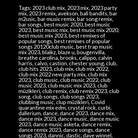
Tags: 2023 club mix, 2023 mix, 2023 party
mix, 2023 remix, avekson, bali bandits, bar
m2usic, bar music remix, bar song remix,
bar songs, best music 2020, best music
2023, best music mix, best music mix 2020,
best music mix 2023, best remixes of
popular songs, best remixes of popular
songs 20120club music, best trap music
mix 2023, blaikz, blaze u, bougenvilla,
breathe carolina, brooks, calippo, calvin
harris, calvo, castion, chester young, club,
club hits 2023, club mix, club mix 2022,
club mix 2022 new party mix, club mix
2023, club music, club music 2022, club
music 2023, club music mix 2023, club
müzikleri, club remix, club remix 2023, club
song, club songs, club songs 2023,
clubbing music, clup müzikleri, Covid
quarantine mix edm, crystal rock, curbi,
dallerium, dance, dance 2023, dance mix,
dance mix 2023, dance music, dance music
2023, dance music asketa, dance remix,
dance remix 2023, dance songs, dance
songs 2023, dannic, dastic, dave winnel,