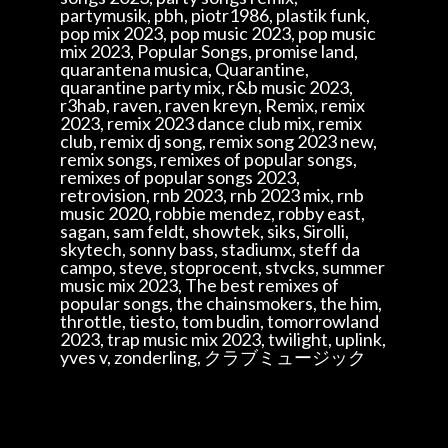
partymusik, pbh, piotr1986, plastik funk,
pop mix 2023, pop music 2023, pop music
mix 2023, Popular Songs, promise land,
quarantena musica, Quarantine,
quarantine party mix, r&b music 2023,
r3hab, raven, raven kreyn, Remix, remix
2023, remix 2023 dance club mix, remix
club, remix dj song, remix song 2023 new,
remix songs, remixes of popular songs,
remixes of popular songs 2023,
retrovision, rnb 2023, rnb 2023 mix, rnb
music 2020, robbie mendez, robby east,
sagan, sam feldt, showtek, siks, Sirolli,
skytech, sonny bass, stadiumx, steff da
campo, steve, stoprocent, stvcks, summer
music mix 2023, The best remixes of
popular songs, the chainsmokers, the him,
throttle, tiesto, tom budin, tomorrowland
2023, trap music mix 2023, twilight, uplink,
yves v, zonderling, クラブミュージック