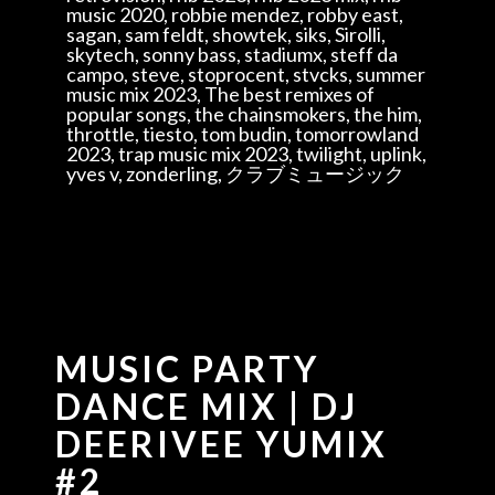
music 2020, robbie mendez, robby east,
sagan, sam feldt, showtek, siks, Sirolli,
skytech, sonny bass, stadiumx, steff da
campo, steve, stoprocent, stvcks, summer
music mix 2023, The best remixes of
popular songs, the chainsmokers, the him,
throttle, tiesto, tom budin, tomorrowland
2023, trap music mix 2023, twilight, uplink,
yves v, zonderling, クラブミュージック
MUSIC PARTY
DANCE MIX | DJ
DEERIVEE YUMIX
#2