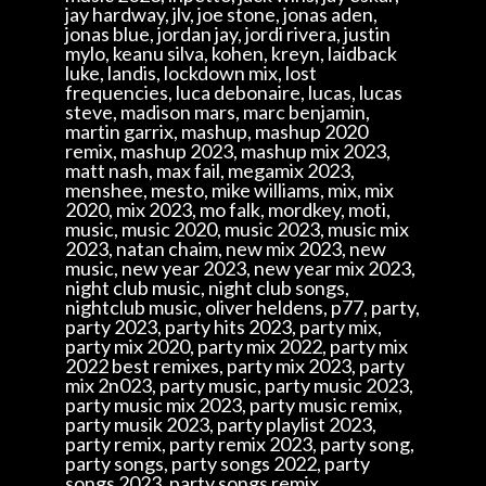
jay hardway, jlv, joe stone, jonas aden,
jonas blue, jordan jay, jordi rivera, justin
mylo, keanu silva, kohen, kreyn, laidback
luke, landis, lockdown mix, lost
frequencies, luca debonaire, lucas, lucas
steve, madison mars, marc benjamin,
martin garrix, mashup, mashup 2020
remix, mashup 2023, mashup mix 2023,
matt nash, max fail, megamix 2023,
menshee, mesto, mike williams, mix, mix
2020, mix 2023, mo falk, mordkey, moti,
music, music 2020, music 2023, music mix
2023, natan chaim, new mix 2023, new
music, new year 2023, new year mix 2023,
night club music, night club songs,
nightclub music, oliver heldens, p77, party,
party 2023, party hits 2023, party mix,
party mix 2020, party mix 2022, party mix
2022 best remixes, party mix 2023, party
mix 2n023, party music, party music 2023,
party music mix 2023, party music remix,
party musik 2023, party playlist 2023,
party remix, party remix 2023, party song,
party songs, party songs 2022, party
songs 2023, party songs remix,