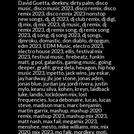
David Guetta, deekey, dirty palm, disco
music, disco music 2023, disco remix, disco
remix 2023, disco remix 2023 nonstop
new songs, dj, dj 2023, dj club remix, dj digi,
dj mix, dj mix 2023, dj music, dj remix, dj
remix 2023, dj remix song, dj remix song
2023, dj song, dj song 2023, dj songs,
djmroku, domastic, don diablo, dropgun,
edm 2023, EDM Music, electro 2023,
electro house 2023, ellis, festival mix
2023, festival music, firebeatz, funkin
matt, g pol, galantis, gaming music, going
deeper, grafit, greg dela, hexagon, hip hop
music 2023, inpetto, jack wins, jay eskar,
jay hardway, jlv, joe stone, jonas aden,
jonas blue, jordan jay, jordi rivera, justin
mylo, keanu silva, kohen, kreyn, laidback
luke, landis, lockdown mix, lost
frequencies, luca debonaire, lucas, lucas
steve, madison mars, marc benjamin,
martin garrix, mashup, mashup 2020
remix, mashup 2023, mashup mix 2023,
matt nash, max fail, megamix 2023,
menshee, mesto, mike williams, mix, mix
2020, mix 2023, mo falk, mordkey, moti,