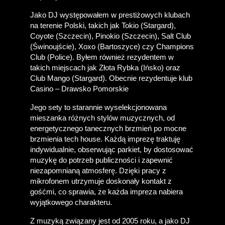
Jako DJ występowałem w prestiżowych klubach 
na terenie Polski, takich jak Tokio (Stargard), 
Coyote (Szczecin), Pinokio (Szczecin), Salt Club 
(Świnoujście), Xoxo (Bartoszyce) czy Champions 
Club (Police). Byłem również rezydentem w 
takich miejscach jak Złota Rybka (Ińsko) oraz 
Club Mango (Stargard). Obecnie rezydentuje klub 
Casino – Drawsko Pomorskie
Jego sety to starannie wyselekcjonowana 
mieszanka różnych stylów muzycznych, od 
energetycznego tanecznych brzmień po mocne 
brzmienia tech house. Każdą imprezę traktuję 
indywidualnie, obserwując parkiet, by dostosować 
muzykę do potrzeb publiczności i zapewnić 
niezapomnianą atmosferę. Dzięki pracy z 
mikrofonem utrzymuje doskonały kontakt z 
gośćmi, co sprawia, że każda impreza nabiera 
wyjątkowego charakteru.
Z muzyką związany jest od 2005 roku, a jako DJ 