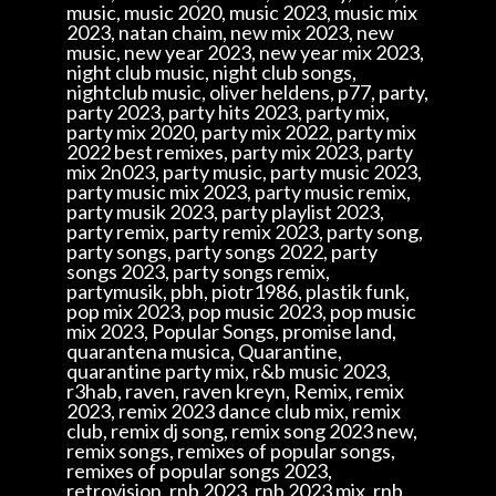
music, music 2020, music 2023, music mix
2023, natan chaim, new mix 2023, new
music, new year 2023, new year mix 2023,
night club music, night club songs,
nightclub music, oliver heldens, p77, party,
party 2023, party hits 2023, party mix,
party mix 2020, party mix 2022, party mix
2022 best remixes, party mix 2023, party
mix 2n023, party music, party music 2023,
party music mix 2023, party music remix,
party musik 2023, party playlist 2023,
party remix, party remix 2023, party song,
party songs, party songs 2022, party
songs 2023, party songs remix,
partymusik, pbh, piotr1986, plastik funk,
pop mix 2023, pop music 2023, pop music
mix 2023, Popular Songs, promise land,
quarantena musica, Quarantine,
quarantine party mix, r&b music 2023,
r3hab, raven, raven kreyn, Remix, remix
2023, remix 2023 dance club mix, remix
club, remix dj song, remix song 2023 new,
remix songs, remixes of popular songs,
remixes of popular songs 2023,
retrovision, rnb 2023, rnb 2023 mix, rnb