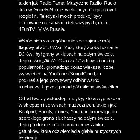
takich jak Radio Fama, Muzyczne Radio, Radio 
Tczew, Sudety24 oraz wielu innych regionalnych 
rozgłośni. Teledyski moich produkcji były 
emitowane na kanałach telewizyjnych, m.in. 
4FunTV i VIVA Russia. 
Wśród nich szczególne miejsce zajmuje mój 
flagowy utwór 
„I Wish You”
, który zdobył uznanie 
DJ-ów i był grany w klubach na całym świecie. 
Jego utwór 
„All We Can Do Is”
 zdobył znaczną 
popularność, gromadząc coraz większą liczbę 
wyświetleń na YouTube i SoundCloud, co 
podkreśla jego pozytywny odbiór wśród 
słuchaczy. Łącznie ponad pół miliona wyświetleń.
Od lat tworzy autorską muzykę, którą wypuszcza 
w sklepach i serwisach muzycznych, takich jak 
Beatport, Spotify, iTunes, YouTube docierając do 
szerokiego grona słuchaczy na całym świecie. 
Jego produkcje to różnorodna mieszanka 
gatunków, która odzwierciedla głębię muzycznych 
inspiracji.