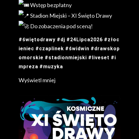
Wstęp bezpłatny
Stadion Miejski – XI Święto Drawy
Do zobaczenia pod sceną!
#świętodrawy
#dj
#24Lipca2026
#złoc
ieniec
#czaplinek
#świdwin
#drawskop
omorskie
#stadionmiejski
#liveset
#i
mpreza
#muzyka
Wyświetl mniej