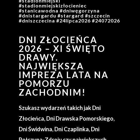
#stadionmiejski
#stadionmiejskizłocieniec
#stanicawodna #dniwęgorzyna
#dnistargardu #stargard #szczecin
#dniszczecina #24lipca2026 #24072026
DNI ZŁOCIEŃCA
2026 – XI ŚWIĘTO
DRAWY.
NAJWIĘKSZA
IMPREZA LATA NA
POMORZU
ZACHODNIM!
Szukasz wydarzeń takich jak Dni
Złocieńca, Dni Drawska Pomorskiego,
Dni Świdwina, Dni Czaplinka, Dni
Połczyna-Zdroju czy największych