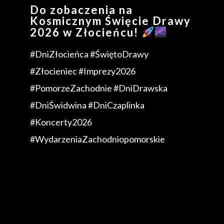
Do zobaczenia na
Kosmicznym Święcie Drawy
2026 w Złocieńcu!
#DniZłocieńca #ŚwiętoDrawy
#Złocieniec #Imprezy2026
#PomorzeZachodnie #DniDrawska
#DniŚwidwina #DniCzaplinka
#Koncerty2026
#WydarzeniaZachodniopomorskie