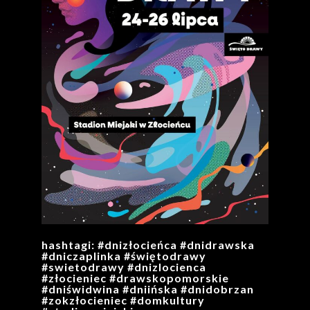
hashtagi: #dnizłocieńca #dnidrawska
#dniczaplinka #świętodrawy
#swietodrawy #dnizlocienca
#złocieniec #drawskopomorskie
#dniświdwina #dniińska #dnidobrzan
#zokzłocieniec #domkultury