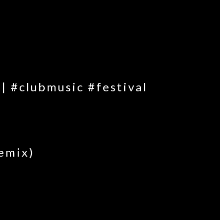
 #clubmusic #festival
emix)